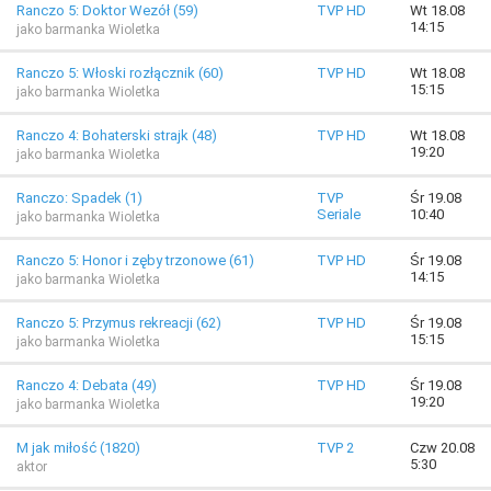
Ranczo 5: Doktor Wezół (59)
TVP HD
Wt 18.08
14:15
jako barmanka Wioletka
Ranczo 5: Włoski rozłącznik (60)
TVP HD
Wt 18.08
15:15
jako barmanka Wioletka
Ranczo 4: Bohaterski strajk (48)
TVP HD
Wt 18.08
19:20
jako barmanka Wioletka
Ranczo: Spadek (1)
TVP
Śr 19.08
Seriale
10:40
jako barmanka Wioletka
Ranczo 5: Honor i zęby trzonowe (61)
TVP HD
Śr 19.08
14:15
jako barmanka Wioletka
Ranczo 5: Przymus rekreacji (62)
TVP HD
Śr 19.08
15:15
jako barmanka Wioletka
Ranczo 4: Debata (49)
TVP HD
Śr 19.08
19:20
jako barmanka Wioletka
M jak miłość (1820)
TVP 2
Czw 20.08
5:30
aktor