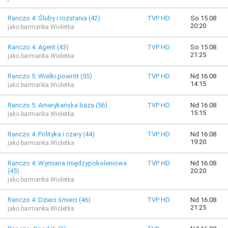
Ranczo 4: Śluby i rozstania (42)
TVP HD
So 15.08
20:20
jako barmanka Wioletka
Ranczo 4: Agent (43)
TVP HD
So 15.08
21:25
jako barmanka Wioletka
Ranczo 5: Wielki powrót (55)
TVP HD
Nd 16.08
14:15
jako barmanka Wioletka
Ranczo 5: Amerykańska baza (56)
TVP HD
Nd 16.08
15:15
jako barmanka Wioletka
Ranczo 4: Polityka i czary (44)
TVP HD
Nd 16.08
19:20
jako barmanka Wioletka
Ranczo 4: Wymiana międzypokoleniowa
TVP HD
Nd 16.08
(45)
20:20
jako barmanka Wioletka
Ranczo 4: Dzieci śmieci (46)
TVP HD
Nd 16.08
21:25
jako barmanka Wioletka