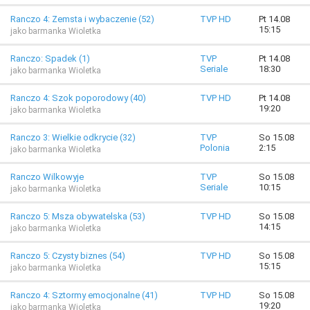
Ranczo 4: Zemsta i wybaczenie (52)
TVP HD
Pt 14.08
15:15
jako barmanka Wioletka
Ranczo: Spadek (1)
TVP
Pt 14.08
Seriale
18:30
jako barmanka Wioletka
Ranczo 4: Szok poporodowy (40)
TVP HD
Pt 14.08
19:20
jako barmanka Wioletka
Ranczo 3: Wielkie odkrycie (32)
TVP
So 15.08
Polonia
2:15
jako barmanka Wioletka
Ranczo Wilkowyje
TVP
So 15.08
Seriale
10:15
jako barmanka Wioletka
Ranczo 5: Msza obywatelska (53)
TVP HD
So 15.08
14:15
jako barmanka Wioletka
Ranczo 5: Czysty biznes (54)
TVP HD
So 15.08
15:15
jako barmanka Wioletka
Ranczo 4: Sztormy emocjonalne (41)
TVP HD
So 15.08
19:20
jako barmanka Wioletka