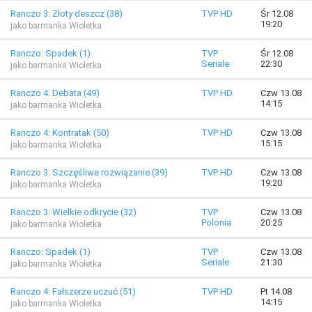
Ranczo 3: Złoty deszcz (38)
TVP HD
Śr 12.08
19:20
jako barmanka Wioletka
Ranczo: Spadek (1)
TVP
Śr 12.08
Seriale
22:30
jako barmanka Wioletka
Ranczo 4: Debata (49)
TVP HD
Czw 13.08
14:15
jako barmanka Wioletka
Ranczo 4: Kontratak (50)
TVP HD
Czw 13.08
15:15
jako barmanka Wioletka
Ranczo 3: Szczęśliwe rozwiązanie (39)
TVP HD
Czw 13.08
19:20
jako barmanka Wioletka
Ranczo 3: Wielkie odkrycie (32)
TVP
Czw 13.08
Polonia
20:25
jako barmanka Wioletka
Ranczo: Spadek (1)
TVP
Czw 13.08
Seriale
21:30
jako barmanka Wioletka
Ranczo 4: Fałszerze uczuć (51)
TVP HD
Pt 14.08
14:15
jako barmanka Wioletka