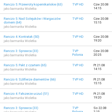
Ranczo 5: Przewroty kopernikańskie (63)
TVP HD
Czw 20.08
14:15
jako barmanka Wioletka
Ranczo 5: Nad Solejuków i Wargaczów
TVP HD
Czw 20.08
domem (64)
15:15
jako barmanka Wioletka
Ranczo 4: Kontratak (50)
TVP HD
Czw 20.08
19:20
jako barmanka Wioletka
Ranczo 3: Sprawca (33)
TVP
Czw 20.08
Polonia
20:25
jako barmanka Wioletka
Ranczo 5: Pakt z czartem (65)
TVP HD
Pt 21.08
14:15
jako barmanka Wioletka
Ranczo 6: Szlifierze diamentów (66)
TVP HD
Pt 21.08
15:15
jako barmanka Wioletka
Ranczo 4: Fałszerze uczuć (51)
TVP HD
Pt 21.08
19:20
jako barmanka Wioletka
Ranczo 3: Sprawca (33)
TVP
So 22.08
Polonia
2:15