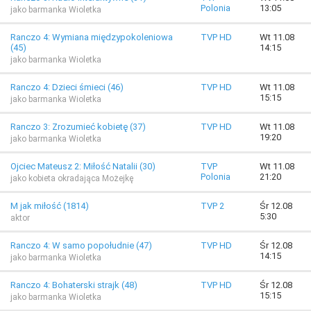
Polonia
13:05
jako barmanka Wioletka
Ranczo 4: Wymiana międzypokoleniowa
TVP HD
Wt 11.08
(45)
14:15
jako barmanka Wioletka
Ranczo 4: Dzieci śmieci (46)
TVP HD
Wt 11.08
15:15
jako barmanka Wioletka
Ranczo 3: Zrozumieć kobietę (37)
TVP HD
Wt 11.08
19:20
jako barmanka Wioletka
Ojciec Mateusz 2: Miłość Natalii (30)
TVP
Wt 11.08
Polonia
21:20
jako kobieta okradająca Możejkę
M jak miłość (1814)
TVP 2
Śr 12.08
5:30
aktor
Ranczo 4: W samo popołudnie (47)
TVP HD
Śr 12.08
14:15
jako barmanka Wioletka
Ranczo 4: Bohaterski strajk (48)
TVP HD
Śr 12.08
15:15
jako barmanka Wioletka