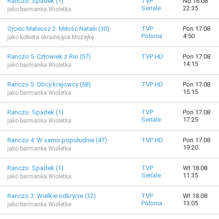
Ranczo: Spadek (1)
TVP
Nd 16.08
Seriale
22:35
jako barmanka Wioletka
Ojciec Mateusz 2: Miłość Natalii (30)
TVP
Pon 17.08
Polonia
4:50
jako kobieta okradająca Możejkę
Ranczo 5: Człowiek z Rio (57)
TVP HD
Pon 17.08
14:15
jako barmanka Wioletka
Ranczo 5: Obcy krajowcy (58)
TVP HD
Pon 17.08
15:15
jako barmanka Wioletka
Ranczo: Spadek (1)
TVP
Pon 17.08
Seriale
17:25
jako barmanka Wioletka
Ranczo 4: W samo popołudnie (47)
TVP HD
Pon 17.08
19:20
jako barmanka Wioletka
Ranczo: Spadek (1)
TVP
Wt 18.08
Seriale
11:35
jako barmanka Wioletka
Ranczo 3: Wielkie odkrycie (32)
TVP
Wt 18.08
Polonia
13:05
jako barmanka Wioletka