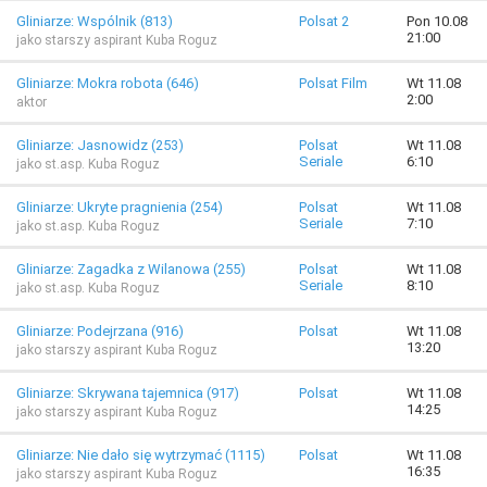
Gliniarze: Wspólnik (813)
Polsat 2
Pon 10.08
21:00
jako starszy aspirant Kuba Roguz
Gliniarze: Mokra robota (646)
Polsat Film
Wt 11.08
2:00
aktor
Gliniarze: Jasnowidz (253)
Polsat
Wt 11.08
Seriale
6:10
jako st.asp. Kuba Roguz
Gliniarze: Ukryte pragnienia (254)
Polsat
Wt 11.08
Seriale
7:10
jako st.asp. Kuba Roguz
Gliniarze: Zagadka z Wilanowa (255)
Polsat
Wt 11.08
Seriale
8:10
jako st.asp. Kuba Roguz
Gliniarze: Podejrzana (916)
Polsat
Wt 11.08
13:20
jako starszy aspirant Kuba Roguz
Gliniarze: Skrywana tajemnica (917)
Polsat
Wt 11.08
14:25
jako starszy aspirant Kuba Roguz
Gliniarze: Nie dało się wytrzymać (1115)
Polsat
Wt 11.08
16:35
jako starszy aspirant Kuba Roguz