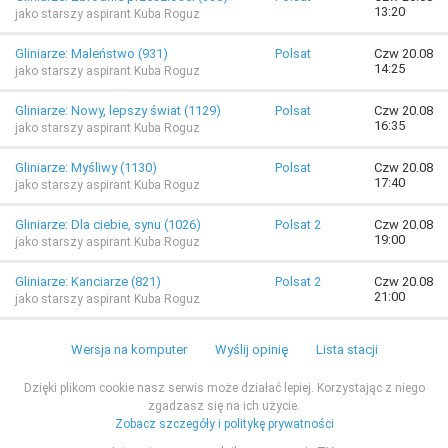
13:20
jako starszy aspirant Kuba Roguz
Gliniarze: Maleństwo (931)
Polsat
Czw 20.08
14:25
jako starszy aspirant Kuba Roguz
Gliniarze: Nowy, lepszy świat (1129)
Polsat
Czw 20.08
16:35
jako starszy aspirant Kuba Roguz
Gliniarze: Myśliwy (1130)
Polsat
Czw 20.08
17:40
jako starszy aspirant Kuba Roguz
Gliniarze: Dla ciebie, synu (1026)
Polsat 2
Czw 20.08
19:00
jako starszy aspirant Kuba Roguz
Gliniarze: Kanciarze (821)
Polsat 2
Czw 20.08
21:00
jako starszy aspirant Kuba Roguz
Wersja na komputer
Wyślij opinię
Lista stacji
Dzięki plikom cookie nasz serwis może działać lepiej. Korzystając z niego
zgadzasz się na ich użycie.
Zobacz szczegóły i politykę prywatności