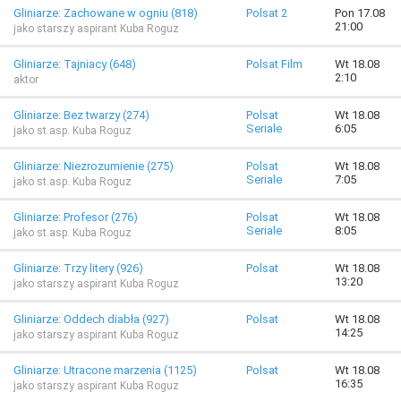
Gliniarze: Zachowane w ogniu (818)
Polsat 2
Pon 17.08
21:00
jako starszy aspirant Kuba Roguz
Gliniarze: Tajniacy (648)
Polsat Film
Wt 18.08
2:10
aktor
Gliniarze: Bez twarzy (274)
Polsat
Wt 18.08
Seriale
6:05
jako st.asp. Kuba Roguz
Gliniarze: Niezrozumienie (275)
Polsat
Wt 18.08
Seriale
7:05
jako st.asp. Kuba Roguz
Gliniarze: Profesor (276)
Polsat
Wt 18.08
Seriale
8:05
jako st.asp. Kuba Roguz
Gliniarze: Trzy litery (926)
Polsat
Wt 18.08
13:20
jako starszy aspirant Kuba Roguz
Gliniarze: Oddech diabła (927)
Polsat
Wt 18.08
14:25
jako starszy aspirant Kuba Roguz
Gliniarze: Utracone marzenia (1125)
Polsat
Wt 18.08
16:35
jako starszy aspirant Kuba Roguz