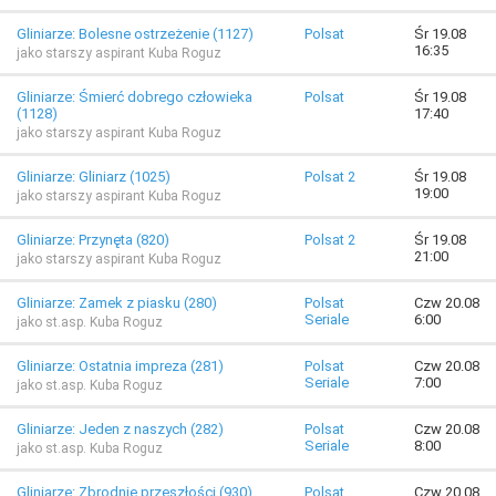
Gliniarze: Bolesne ostrzeżenie (1127)
Polsat
Śr 19.08
16:35
jako starszy aspirant Kuba Roguz
Gliniarze: Śmierć dobrego człowieka
Polsat
Śr 19.08
(1128)
17:40
jako starszy aspirant Kuba Roguz
Gliniarze: Gliniarz (1025)
Polsat 2
Śr 19.08
19:00
jako starszy aspirant Kuba Roguz
Gliniarze: Przynęta (820)
Polsat 2
Śr 19.08
21:00
jako starszy aspirant Kuba Roguz
Gliniarze: Zamek z piasku (280)
Polsat
Czw 20.08
Seriale
6:00
jako st.asp. Kuba Roguz
Gliniarze: Ostatnia impreza (281)
Polsat
Czw 20.08
Seriale
7:00
jako st.asp. Kuba Roguz
Gliniarze: Jeden z naszych (282)
Polsat
Czw 20.08
Seriale
8:00
jako st.asp. Kuba Roguz
Gliniarze: Zbrodnie przeszłości (930)
Polsat
Czw 20.08