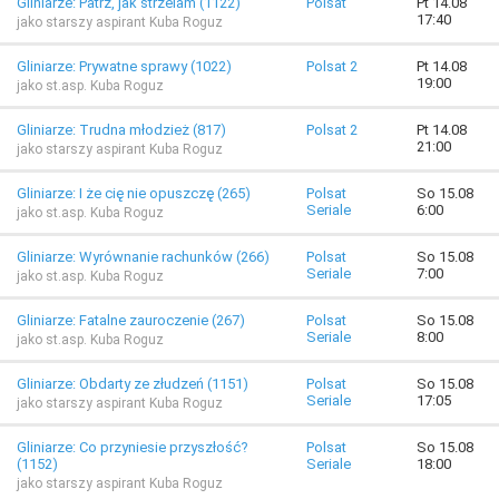
Gliniarze: Patrz, jak strzelam (1122)
Polsat
Pt 14.08
17:40
jako starszy aspirant Kuba Roguz
Gliniarze: Prywatne sprawy (1022)
Polsat 2
Pt 14.08
19:00
jako st.asp. Kuba Roguz
Gliniarze: Trudna młodzież (817)
Polsat 2
Pt 14.08
21:00
jako starszy aspirant Kuba Roguz
Gliniarze: I że cię nie opuszczę (265)
Polsat
So 15.08
Seriale
6:00
jako st.asp. Kuba Roguz
Gliniarze: Wyrównanie rachunków (266)
Polsat
So 15.08
Seriale
7:00
jako st.asp. Kuba Roguz
Gliniarze: Fatalne zauroczenie (267)
Polsat
So 15.08
Seriale
8:00
jako st.asp. Kuba Roguz
Gliniarze: Obdarty ze złudzeń (1151)
Polsat
So 15.08
Seriale
17:05
jako starszy aspirant Kuba Roguz
Gliniarze: Co przyniesie przyszłość?
Polsat
So 15.08
(1152)
Seriale
18:00
jako starszy aspirant Kuba Roguz