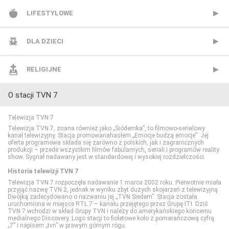
AXN
CANAL+ Sport 2
TVN24
BBC Earth
BBC Brit
LIFESTYLOWE
AXN Black
CANAL+ Sport 3
TVN24 Biznes i Świat
CANAL+ Dokument
Mezzo
BBC Lifestyle
DLA DZIECI
AXN Spin
CANAL+ Sport 4
TVP Info
CBS Reality
MTV Polska
CANAL+ Domo
Cartoon Network
RELIGIJNE
O stacji TVN 7
AXN White
CANAL+ Sport 5
Wydarzenia 24
CI Polsat
TVP Rozrywka
CANAL+ Kuchnia
Cartoonito
TV Trwam
Telewizja TVN 7
BBC First
Eleven Sports 1
Discovery Channel
Food Network
Disney Channel
Telewizja TVN 7, znana również jako „Siódemka”, to filmowo-serialowy
kanał telewizyjny. Stacja promowanahasłem „Emocje budzą emocje”. Jej
oferta programowa składa się zarówno z polskich, jak i zagranicznych
produkcji – przede wszystkim filmów fabularnych, seriali i programów reality
CANAL+ 1
Eleven Sports 2
Discovery Historia
HGTV
Disney Junior
show. Sygnał nadawany jest w standardowej i wysokiej rozdzielczości.
Historia telewizji TVN 7
CANAL+ 360
Eleven Sports 3
Discovery Life
Lifetime
Disney XD
Telewizja TVN 7 rozpoczęła nadawanie 1 marca 2002 roku. Pierwotnie miała
przyjąć nazwę TVN 2, jednak w wyniku zbyt dużych skojarzeń z telewizyjną
Dwójką zadecydowano o nazwaniu jej „TVN Siedem”. Stacja została
uruchomiona w miejsce RTL 7 – kanału przejętego przez Grupę ITI. Dziś
CANAL+ 4K Ultra HD
Eleven Sports 4
Discovery Science
Polsat Cafe
MiniMini+
TVN 7 wchodzi w skład Grupy TVN i należy do amerykańskiego koncernu
medialnego Discovery. Logo stacji to fioletowe koło z pomarańczową cyfrą
„7” i napisem „tvn” w prawym górnym rogu.