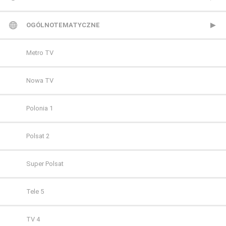
TVP 1
OGÓLNOTEMATYCZNE
TVP 2
Metro TV
Polsat
Nowa TV
TVN
Polonia 1
Polsat 2
Super Polsat
Tele 5
TV 4