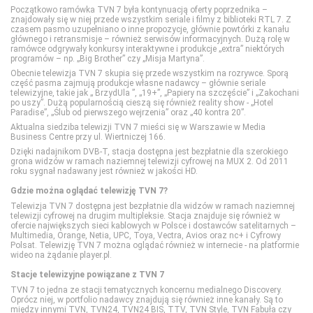
Początkowo ramówka TVN 7 była kontynuacją oferty poprzednika –
CANAL+ Film
Eurosport 1
DTX (d. Discovery Turbo Xtra)
Polsat Games
Nickelodeon
znajdowały się w niej przede wszystkim seriale i filmy z biblioteki RTL 7. Z
czasem pasmo uzupełniano o inne propozycje, głównie powtórki z kanału
głównego i retransmisje – również serwisów informacyjnych. Dużą rolę w
ramówce odgrywały konkursy interaktywne i produkcje „extra” niektórych
CANAL+ Premium
Eurosport 2
Fokus TV
Polsat Play
Nicktoons
programów – np. „Big Brother” czy „Misja Martyna”.
Obecnie telewizja TVN 7 skupia się przede wszystkim na rozrywce. Sporą
część pasma zajmują produkcje własne nadawcy – głównie seriale
CANAL+ Seriale
Extreme Sports Channel
HISTORY
Polsat Rodzina
TVP ABC
telewizyjne, takie jak „ BrzydUla ”, „19+”, „Papiery na szczęście” i „Zakochani
po uszy”. Dużą popularnością cieszą się również reality show - „Hotel
Paradise”, „Ślub od pierwszego wejrzenia” oraz „40 kontra 20”.
Aktualna siedziba telewizji TVN 7 mieści się w Warszawie w Media
Cinemax
Polsat Sport 1
HISTORY 2
TLC
Business Centre przy ul. Wiertniczej 166.
Dzięki nadajnikom DVB-T, stacja dostępna jest bezpłatnie dla szerokiego
grona widzów w ramach naziemnej telewizji cyfrowej na MUX 2. Od 2011
Cinemax 2
Polsat Sport 2
ID
TTV
roku sygnał nadawany jest również w jakości HD.
Gdzie można oglądać telewizję TVN 7?
Comedy Central
Polsat Sport 3
Nat Geo People
TVN Style
Telewizja TVN 7 dostępna jest bezpłatnie dla widzów w ramach naziemnej
telewizji cyfrowej na drugim multipleksie. Stacja znajduje się również w
ofercie największych sieci kablowych w Polsce i dostawców satelitarnych –
Multimedia, Orange, Netia, UPC, Toya, Vectra, Avios oraz nc+ i Cyfrowy
Film Cafe
Polsat Sport Extra 1
National Geographic
TVN Turbo
Polsat. Telewizję TVN 7 można oglądać również w internecie - na platformie
wideo na żądanie player.pl.
Stacje telewizyjne powiązane z TVN 7
FILMBOX+ Action
Polsat Sport Extra 2
National Geographic Wild
TVP Kobieta
TVN 7 to jedna ze stacji tematycznych koncernu medialnego Discovery.
Oprócz niej, w portfolio nadawcy znajdują się również inne kanały. Są to
między innymi TVN, TVN24, TVN24 BIS, TTV, TVN Style, TVN Fabuła czy