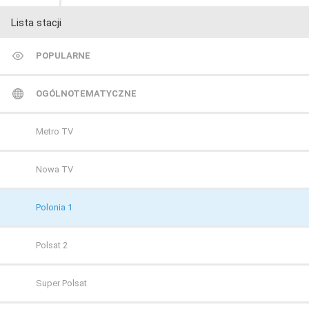
Lista stacji
POPULARNE
TVP 1
OGÓLNOTEMATYCZNE
TVP 2
Metro TV
Polsat
Nowa TV
TVN
Polonia 1
Polsat 2
Super Polsat