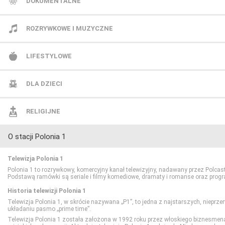
AMC
CANAL+ Extra 2
Polsat News
DOKUMENTALNE
Antena HD
CANAL+ Sport
Republika
Animal Planet
ROZRYWKOWE I MUZYCZNE
AXN
CANAL+ Sport 2
TVN24
BBC Earth
BBC Brit
LIFESTYLOWE
AXN Black
CANAL+ Sport 3
TVN24 Biznes i Świat
CANAL+ Dokument
Mezzo
BBC Lifestyle
DLA DZIECI
AXN Spin
CANAL+ Sport 4
TVP Info
CBS Reality
MTV Polska
CANAL+ Domo
Cartoon Network
RELIGIJNE
O stacji Polonia 1
AXN White
CANAL+ Sport 5
Wydarzenia 24
CI Polsat
TVP Rozrywka
CANAL+ Kuchnia
Cartoonito
TV Trwam
Telewizja Polonia 1
BBC First
Eleven Sports 1
Discovery Channel
Food Network
Disney Channel
Polonia 1 to rozrywkowy, komercyjny kanał telewizyjny, nadawany przez Polcas
Podstawą ramówki są seriale i filmy komediowe, dramaty i romanse oraz progr
Historia telewizji Polonia 1
CANAL+ 1
Eleven Sports 2
Discovery Historia
HGTV
Disney Junior
Telewizja Polonia 1, w skrócie nazywana „P1”, to jedna z najstarszych, nieprze
układaniu pasmo „prime time”.
Telewizja Polonia 1 została założona w 1992 roku przez włoskiego biznesmen
CANAL+ 360
Eleven Sports 3
Discovery Life
Lifetime
Disney XD