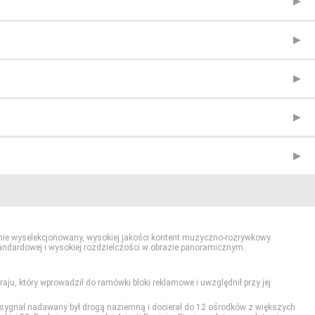
annie wyselekcjonowany, wysokiej jakości kontent muzyczno-rozrywkowy.
tandardowej i wysokiej rozdzielczości w obrazie panoramicznym.
aju, który wprowadził do ramówki bloki reklamowe i uwzględnił przy jej
 sygnał nadawany był drogą naziemną i docierał do 12 ośrodków z większych