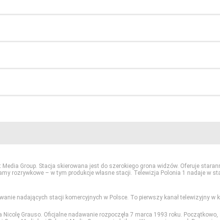
t Media Group. Stacja skierowana jest do szerokiego grona widzów. Oferuje star
amy rozrywkowe – w tym produkcje własne stacji. Telewizja Polonia 1 nadaje w s
rwanie nadających stacji komercyjnych w Polsce. To pierwszy kanał telewizyjny w kr
a Nicolę Grauso. Oficjalne nadawanie rozpoczęła 7 marca 1993 roku. Początkowo,