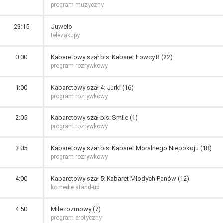
program muzyczny
23:15
Juwelo
telezakupy
0:00
Kabaretowy szał bis: Kabaret Łowcy.B (22)
program rozrywkowy
1:00
Kabaretowy szał 4: Jurki (16)
program rozrywkowy
2:05
Kabaretowy szał bis: Smile (1)
program rozrywkowy
3:05
Kabaretowy szał bis: Kabaret Moralnego Niepokoju (18)
program rozrywkowy
4:00
Kabaretowy szał 5: Kabaret Młodych Panów (12)
komedie stand-up
4:50
Miłe rozmowy (7)
program erotyczny