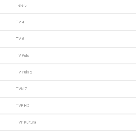
Tele 5
TV 4
TV 6
TV Puls
TV Puls 2
TVN 7
TVP HD
TVP Kultura