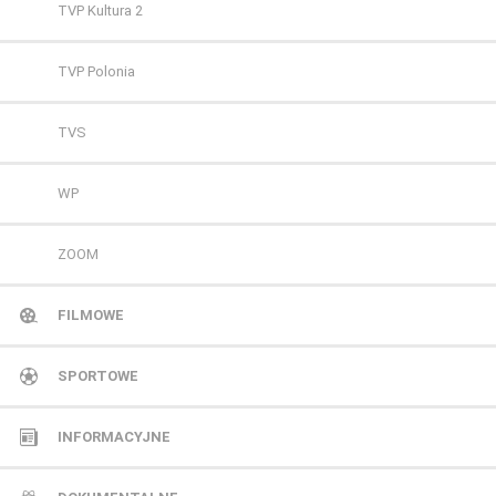
TVP Kultura 2
TVP Polonia
TVS
WP
ZOOM
FILMOWE
13 Ulica
SPORTOWE
ale kino+
CANAL+ Extra 1
INFORMACYJNE