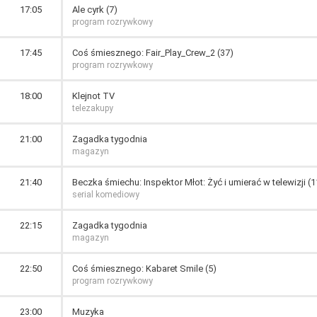
17:05
Ale cyrk (7)
program rozrywkowy
17:45
Coś śmiesznego: Fair_Play_Crew_2 (37)
program rozrywkowy
18:00
Klejnot TV
telezakupy
21:00
Zagadka tygodnia
magazyn
21:40
Beczka śmiechu: Inspektor Młot: Żyć i umierać w telewizji (1
serial komediowy
22:15
Zagadka tygodnia
magazyn
22:50
Coś śmiesznego: Kabaret Smile (5)
program rozrywkowy
23:00
Muzyka