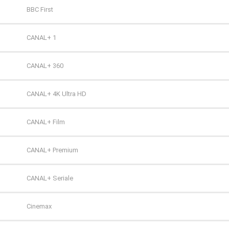
TV Puls 2
BBC First
TVN 7
CANAL+ 1
TVP HD
CANAL+ 360
TVP Kultura
CANAL+ 4K Ultra HD
TVP Kultura 2
CANAL+ Film
TVP Polonia
CANAL+ Premium
TVS
CANAL+ Seriale
WP
Cinemax