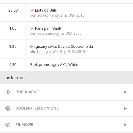
23:00
Listy do Julii
komedia romantyczna, USA 2010
1:05
Pan i pani Smith
komedia sensacyjna, USA 2005
3:25
Magiczny świat Davida Copperfielda
film familijny, Wlk. Bryt./USA 2019
5:20
Blok promocyjny AXN White
Lista stacji
POPULARNE
TVP 1
OGÓLNOTEMATYCZNE
TVP 2
Metro TV
FILMOWE