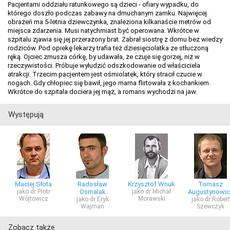
Pacjentami oddziału ratunkowego są dzieci - ofiary wypadku, do
którego doszło podczas zabawy na dmuchanym zamku. Najwięcej
obrażeń ma 5-letnia dziewczynka, znaleziona kilkanaście metrów od
miejsca zdarzenia. Musi natychmiast być operowana. Wkrótce w
szpitalu zjawia się jej przerażony brat. Zabrał siostrę z domu bez wiedzy
rodziców. Pod opiekę lekarzy trafia też dziesięciolatka ze stłuczoną
ręką. Ojciec zmusza córkę, by udawała, że czuje się gorzej, niż w
rzeczywistości. Próbuje wyłudzić odszkodowanie od właściciela
atrakcji. Trzecim pacjentem jest ośmiolatek, który stracił czucie w
nogach. Gdy chłopiec się bawił, jego mama flirtowała z kochankiem.
Wkrótce do szpitala dociera jej mąż, a romans wychodzi na jaw.
Występują
Maciej Słota
Radosław
Krzysztof Wnuk
Tomasz
jako dr Piotr
Osmalak
jako dr Michał
Augustynowic
Wójtowicz
Morawski
jako dr Eryk
jako dr Robert
Wajman
Szewczyk
Zobacz także