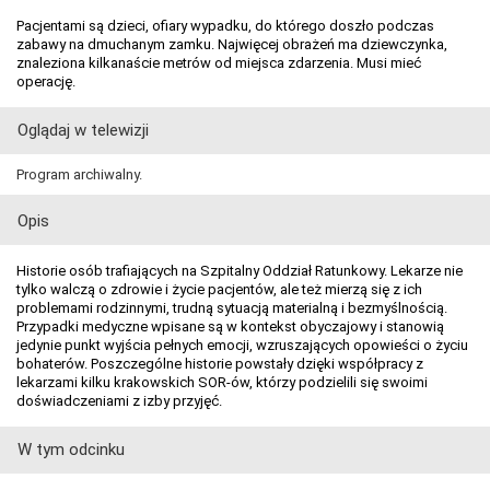
Pacjentami są dzieci, ofiary wypadku, do którego doszło podczas
zabawy na dmuchanym zamku. Najwięcej obrażeń ma dziewczynka,
znaleziona kilkanaście metrów od miejsca zdarzenia. Musi mieć
operację.
Oglądaj w telewizji
Program archiwalny.
Opis
Historie osób trafiających na Szpitalny Oddział Ratunkowy. Lekarze nie
tylko walczą o zdrowie i życie pacjentów, ale też mierzą się z ich
problemami rodzinnymi, trudną sytuacją materialną i bezmyślnością.
Przypadki medyczne wpisane są w kontekst obyczajowy i stanowią
jedynie punkt wyjścia pełnych emocji, wzruszających opowieści o życiu
bohaterów. Poszczególne historie powstały dzięki współpracy z
lekarzami kilku krakowskich SOR-ów, którzy podzielili się swoimi
doświadczeniami z izby przyjęć.
W tym odcinku