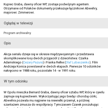
Kupiec Graba, dawny oficer WP, zostaje podwójnym agentem.
Otrzymane od Polaków dokumenty przekazuje łącznikowi Abwehry,
majorowi. Zimmerowi.
Oglądaj w telewizji
Program archiwalny.
Opis
Akcja serialu dzieje się w okresie międzywojennym i przedstawia
skomplikowane losy dwóch przyjaciół z dzieciństwa: Czarka
Adamskiego (
Cezary Pazura
) i Franka Relke (
Olaf Lubaszenko
). Film
Andrzeja Konica powstawał w dwóch etapach. Pierwsze 10 odcinków
nakręcono w 1988 roku, pozostałe 14 - w 1991 roku.
W tym odcinku
W Opolu mieszka Bernard Graba, dawny oficer sztabu WP, który w cywilu
zajmuje się kupiectwem. Wykorzystując jego biedę i chorobę córki,
Abwehra pozwala mu najpierw na niewielki przemyt, a później
szantażem zmusza do współpracy. Tymczasem Czarek poszukując