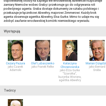
odpowiedniej osoby na szpiega we wrocławskiej Abwehrze rozpoznaje
zamiary Niemców wobec Graby i przekonuje go do odgrywania roli
podwójnego agenta. Graba dostaje dokumenty ze sztabu polskiego i
przekazuje je łącznikowi Abwehry, majorowi Zimmerowi. Każdy krok
agenta obserwuje agentka Abwehry, Elsa Gurke. Mimo to udaje mu się
zdobyć zaufanie wrocławskiej komórki niemieckiego wywiadu.
Występują
Cezary Pazura
Olaf Lubaszenko
Katarzyna
Marian Dziędzi
jako Czarek
jako Franek Relke
Chrzanowska
jako Bernard
Adamski
Graba
jako Elza Gurke
"Szarotka",
kuzynka Wisnera,
agentka Abwehry
Twórcy