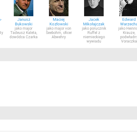
-
Janusz
Maciej
Jacek
Edward
Bukowski
Kozłowski
Mikołajczak
Warzech
jako major
jako major von
jako porucznik
jako Heinri
ty
Tadeusz Kaleta,
Seebohm, oficer
Ruffel z
Krauze,
dowódca Czarka
Abwehry
niemieckiego
podwładn
wywiadu
Voraczka