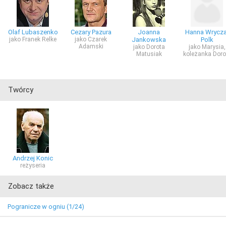
Olaf Lubaszenko
Cezary Pazura
Joanna
Hanna Wrycza
jako Franek Relke
jako Czarek
Jankowska
Polk
Adamski
jako Dorota
jako Marysia,
Matusiak
koleżanka Doro
Twórcy
Andrzej Konic
reżyseria
Zobacz także
Pogranicze w ogniu (1/24)