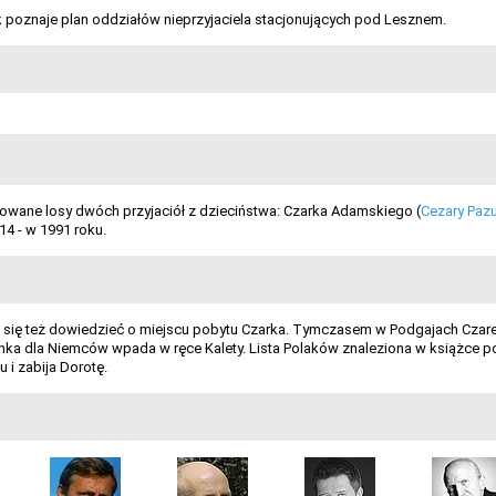
 poznaje plan oddziałów nieprzyjaciela stacjonujących pod Lesznem.
kowane losy dwóch przyjaciół z dzieciństwa: Czarka Adamskiego (
Cezary Paz
4 - w 1991 roku.
a się też dowiedzieć o miejscu pobytu Czarka. Tymczasem w Podgajach Czare
anka dla Niemców wpada w ręce Kalety. Lista Polaków znaleziona w książce pot
u i zabija Dorotę.