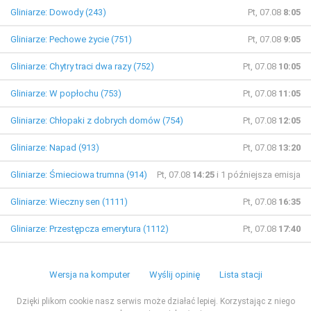
Gliniarze: Dowody (243)
Pt, 07.08
8:05
Gliniarze: Pechowe życie (751)
Pt, 07.08
9:05
Gliniarze: Chytry traci dwa razy (752)
Pt, 07.08
10:05
Gliniarze: W popłochu (753)
Pt, 07.08
11:05
Gliniarze: Chłopaki z dobrych domów (754)
Pt, 07.08
12:05
Gliniarze: Napad (913)
Pt, 07.08
13:20
Gliniarze: Śmieciowa trumna (914)
Pt, 07.08
14:25
i 1 późniejsza emisja
Gliniarze: Wieczny sen (1111)
Pt, 07.08
16:35
Gliniarze: Przestępcza emerytura (1112)
Pt, 07.08
17:40
Wersja na komputer
Wyślij opinię
Lista stacji
Dzięki plikom cookie nasz serwis może działać lepiej. Korzystając z niego