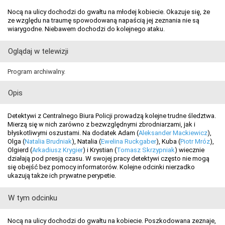
Nocą na ulicy dochodzi do gwałtu na młodej kobiecie. Okazuje się, że
ze względu na traumę spowodowaną napaścią jej zeznania nie są
wiarygodne. Niebawem dochodzi do kolejnego ataku.
Oglądaj w telewizji
Program archiwalny.
Opis
Detektywi z Centralnego Biura Policji prowadzą kolejne trudne śledztwa.
Mierzą się w nich zarówno z bezwzględnymi zbrodniarzami, jak i
błyskotliwymi oszustami. Na dodatek Adam (
Aleksander Mackiewicz
),
Olga (
Natalia Brudniak
), Natalia (
Ewelina Ruckgaber
), Kuba (
Piotr Mróz
),
Olgierd (
Arkadiusz Krygier
) i Krystian (
Tomasz Skrzypniak
) wiecznie
działają pod presją czasu. W swojej pracy detektywi często nie mogą
się obejść bez pomocy informatorów. Kolejne odcinki nierzadko
ukazują także ich prywatne perypetie.
W tym odcinku
Nocą na ulicy dochodzi do gwałtu na kobiecie. Poszkodowana zeznaje,