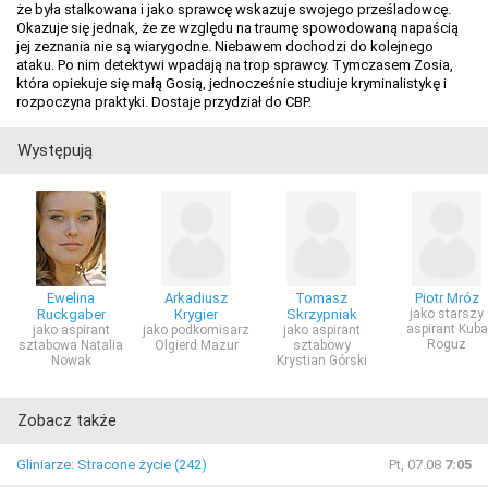
że była stalkowana i jako sprawcę wskazuje swojego prześladowcę.
Okazuje się jednak, że ze względu na traumę spowodowaną napaścią
jej zeznania nie są wiarygodne. Niebawem dochodzi do kolejnego
ataku. Po nim detektywi wpadają na trop sprawcy. Tymczasem Zosia,
która opiekuje się małą Gosią, jednocześnie studiuje kryminalistykę i
rozpoczyna praktyki. Dostaje przydział do CBP.
Występują
Ewelina
Arkadiusz
Tomasz
Piotr Mróz
Ruckgaber
Krygier
Skrzypniak
jako starszy
aspirant Kuba
jako aspirant
jako podkomisarz
jako aspirant
Roguz
sztabowa Natalia
Olgierd Mazur
sztabowy
Nowak
Krystian Górski
Zobacz także
Gliniarze: Stracone życie (242)
Pt, 07.08
7:05