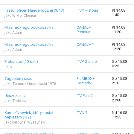
Trzeci oficer: Handel ludźmi (3/13)
TVP Historia
Pt 14.08
1:40
jako Wiktor Chenoir
Miss mokrego podkoszulka
CANAL+
Pt 14.08
Premium
11:20
jako Adam
Miss mokrego podkoszulka
CANAL+ 1
Pt 14.08
12:20
jako Adam
Prokurator (10-ost.)
TVP Seriale
So 15.08
0:25
aktor
Zagubiony czas
FILMBOX+
So 15.08
Comedy
2:10
jako Tomasz Limanowski 1976
Jeszcze raz
TV Puls 2
So 15.08
21:00
jako Tadeusz
Karol. Człowiek, który został
TVN 7
Nd 16.08
papieżem (1/2)
17:55
jako kardynał Wyszyński