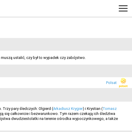
 muszą ustalić, czy był to wypadek czy zabójstwo.
Polsat
 Trzy pary śledczych: Olgierd (
Arkadiusz Krygier
) i Krystian (
Tomasz
ą się całkowicie i bezwarunkowo. Tym razem czekają ich śledztwa
bójstwa dwudziestolatki na terenie ośrodka wypoczynkowego, a także