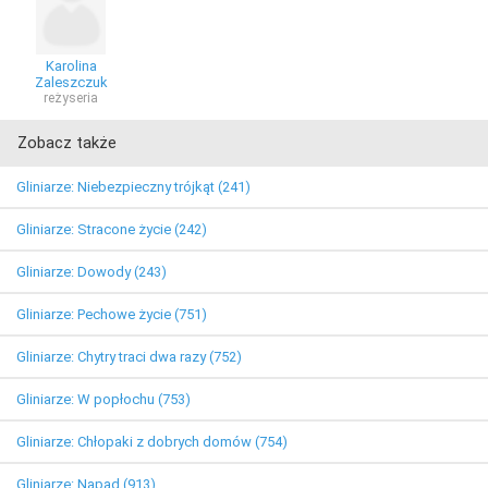
Karolina
Zaleszczuk
reżyseria
Zobacz także
Gliniarze: Niebezpieczny trójkąt (241)
Gliniarze: Stracone życie (242)
Gliniarze: Dowody (243)
Gliniarze: Pechowe życie (751)
Gliniarze: Chytry traci dwa razy (752)
Gliniarze: W popłochu (753)
Gliniarze: Chłopaki z dobrych domów (754)
Gliniarze: Napad (913)