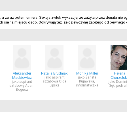
 a zaraz potem umiera. Sekcja zwłok wykazuje, że zażyta przez denata nieleg
cych się na miejscu osób. Odkrywają też, że dziewczynę zabitego od pewne
Aleksander
Natalia Brudniak
Monika Miller
Helena
Mackiewicz
jako aspirant
jako Żaneta
Chorzelsk
sztabowa Olga
Kujawska,
jako aspirant
jako Domin
Lipska
informatyczka
sztabowy Adam
Sęk, profile
Bogusz