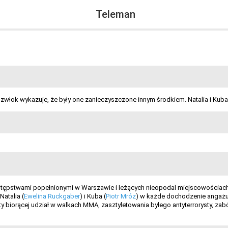
Teleman
a zwłok wykazuje, że były one zanieczyszczone innym środkiem. Natalia i Kuba
estępstwami popełnionymi w Warszawie i leżących nieopodal miejscowościach.
Natalia (
Ewelina Ruckgaber
) i Kuba (
Piotr Mróz
) w każde dochodzenie angażuj
y biorącej udział w walkach MMA, zasztyletowania byłego antyterrorysty, za