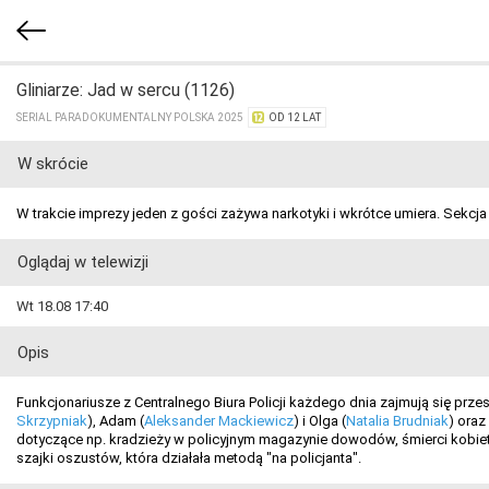
Gliniarze: Jad w sercu (1126)
SERIAL PARADOKUMENTALNY POLSKA 2025
OD 12 LAT
W skrócie
W trakcie imprezy jeden z gości zażywa narkotyki i wkrótce umiera. Sekcj
Oglądaj w telewizji
Wt 18.08 17:40
Opis
Funkcjonariusze z Centralnego Biura Policji każdego dnia zajmują się prz
Skrzypniak
), Adam (
Aleksander Mackiewicz
) i Olga (
Natalia Brudniak
) oraz 
dotyczące np. kradzieży w policyjnym magazynie dowodów, śmierci kobiet
szajki oszustów, która działała metodą "na policjanta".