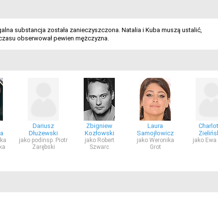
alna substancja została zanieczyszczona. Natalia i Kuba muszą ustalić,
go czasu obserwował pewien mężczyzna.
Dariusz
Zbigniew
Laura
Charlo
a
Dłużewski
Kozłowski
Samojłowicz
Zieliń
ika
jako podinsp. Piotr
jako Robert
jako Weronika
jako Ewa
rka
Zarębski
Szwarc
Grot