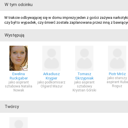
W tym odcinku
W trakcie odbywającej się w domu imprezy jeden z gości zażywa narkotyki,
czy był to wypadek, czy śmierć została zaplanowana przez inną z bawią
Występują
Ewelina
Arkadiusz
Tomasz
Piotr Mróz
Ruckgaber
Krygier
Skrzypniak
jako starszy
aspirant Kuba
jako aspirant
jako podkomisarz
jako aspirant
Roguz
sztabowa Natalia
Olgierd Mazur
sztabowy
Nowak
Krystian Górski
Twórcy