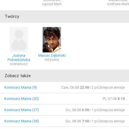
Idzikowski,
Madalińska,
sąsiad Marii
szefowa Mari
Twórcy
Justyna
Marcin Ziębiński
Pobiedzińska
reżyseria
scenariusz
Zobacz także
Komisarz Mama (9)
Czw, 06.08
22:00
i 2 późniejsze emisje
Komisarz Mama (30)
Pt, 07.08
8:10
Komisarz Mama (37)
So, 08.08
6:00
i 1 późniejsza emisja
Komisarz Mama (38)
So, 08.08
7:00
i 1 późniejsza emisja