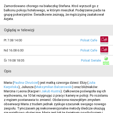
Zamordowano chorego na białaczkę Stefana. Ktoś wyrzucił go z
balkonu pokoju hotelowego, w którym mieszkał. Podejrzenie pada na
grupę pokerzystów. Świadkowie zeznają, że mężczyznę zaatakował
Azjata.
Oglądaj w telewizji
Pt 7.08 14:00
Polsat Cafe
Nd 16.08 6:00
Polsat Cafe
Śr 19.08 18:05
Polsat Seriale
Opis
Maria (
Paulina Chruściel
) jest matką czworga dzieci: Elizy (
Julia
Karpińska
), Juliusza (
Maksymilian Balcerowski
) oraz bliźniaków:
Marcina i Leona (Kacper i
Jakub Kustra
). Całkowicie poświęciła się ich
wychowaniu, na 10 lat rezygnując z pracy i kariery w policji. Po rozstaniu
z mężem postanawia to zmienić. Obdarzona niezwykłym zmysłem
obserwacji Maria z trudem jednak zyskuje szacunek swojego nowego
zespołu. Tymczasem jej niekonwencjonalne metody śledcze okazują
się wyjątkowo skuteczne. Maria jest także świetnym psychologiem i