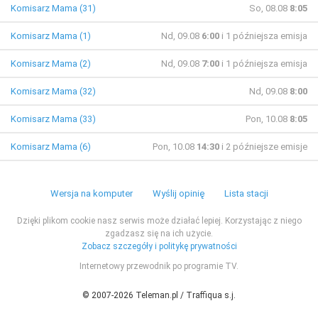
Komisarz Mama (31)
So, 08.08
8:05
Komisarz Mama (1)
Nd, 09.08
6:00
i 1 późniejsza emisja
Komisarz Mama (2)
Nd, 09.08
7:00
i 1 późniejsza emisja
Komisarz Mama (32)
Nd, 09.08
8:00
Komisarz Mama (33)
Pon, 10.08
8:05
Komisarz Mama (6)
Pon, 10.08
14:30
i 2 późniejsze emisje
Wersja na komputer
Wyślij opinię
Lista stacji
Dzięki plikom cookie nasz serwis może działać lepiej. Korzystając z niego
zgadzasz się na ich użycie.
Zobacz szczegóły i politykę prywatności
Internetowy przewodnik po programie TV.
© 2007-2026 Teleman.pl / Traffiqua s.j.