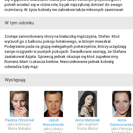
potrafi wcielać się w różne role, by jak najszybciej dotrzeć do swego
rozmówcy. W życiu kobiety nie zabraknie także miłosnych zawirowań.
W tym odcinku
Zostaje zamordowany chory na białaczkę mężczyzna, Stefan. Ktoś
wyrzucił go z balkonu pokoju hotelowego, w którym mieszkał.
Podejrzenie pada na grupę nielegalnych pokerzystów, którzy urządzają
swoje rozgrywki w pustych pokojach. Świadkowie zeznają, że Stefana
zaatakował Azjata. Sprawcą jednak okazuje się ktoś zupełnie inny.
Romans Marii i Łukasza kwitnie. Nieoczekiwanie jednak kobietę
odwiedza były mąż.
Występują
Paulina Chruściel
Jakub
Anna Matysiak
Anna
jako komisarz
Wesołowski
jako aspirant
Dereszowsk
Maria Matejko
Roma Mazur
jako Łukasz
jako Patrycja