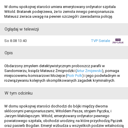
W domu spokojnej starości umiera emerytowany ordynator szpitala
Witold. Bratanek podejrzewa, że to zemsta innego pensjonariusza.
Mateusz zwraca uwagę na pewien szczegół i zawiadamia policję.
Oglądaj w telewizji
So 8.08 13:40
TVP Seriale
Opis
Obdarzony zmysłem detektywistycznym proboszcz parafii w
Sandomierzu, ksiądz Mateusz Żmigrodzki (
Artur Żmijewski
), pomaga
miejscowemu komisarzowi Możejce (
Piotr Polk
) i jego podwładnym w
rozwiązywaniu kolejnych skomplikowanych zagadek kryminalnych.
W tym odcinku
W domu spokojnej starości dochodzi do bójki między dwoma
skłóconymi pensjonariuszami, Witoldem Pasze, stryjem Pączka, i
Jerzym Małolepszym. Witold, emerytowany ordynator pewnego
powiatowego szpitala, obchodzi urodziny, na które przychodzą Pączek
oraz pasierb Bogdan. Emeryt wzbudza u wszystkich podziw witalnością