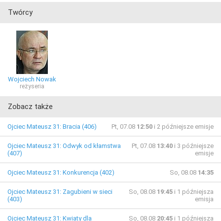
Twórcy
Wojciech Nowak
reżyseria
Zobacz także
Ojciec Mateusz 31: Bracia (406)
Pt, 07.08
12:50
i 2 późniejsze emisje
Ojciec Mateusz 31: Odwyk od kłamstwa
Pt, 07.08
13:40
i 3 późniejsze
(407)
emisje
Ojciec Mateusz 31: Konkurencja (402)
So, 08.08
14:35
Ojciec Mateusz 31: Zagubieni w sieci
So, 08.08
19:45
i 1 późniejsza
(403)
emisja
Ojciec Mateusz 31: Kwiaty dla
So, 08.08
20:45
i 1 późniejsza