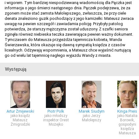
i wigorem. Tym bardziej niespodziewaną wiadomością dla Pączka jest
informacja o jego śmierci następnego dnia. Pączek podejrzewa, że za
zgonem może stać zemsta Małolepszego, zwłaszcza, że przy ciele
denata znaleziono guzik pochodzący z jego kamizelki. Mateusz zwraca
uwagę na pewien szczegół i zawiadamia policję. Przybyły patolog
potwierdza, że starszy mężczyzna został uduszony. Z szafki seniora
zginęła również niebieska teczka zawierająca pewien ważny dokument.
Tymczasem do Mateusza przyjeżdża tajemnicza kobieta, Wanda
Świerzawska, która okazuje się dawną sympatią księdza z czasów
licealnych. Odżywają wspomnienia, a Mateusz chce wyjaśnić nurtującą
go od wielu lat tajemnicę nagłego wyjazdu Wandy z miasta.
Występują
Artur Żmijewski
Piotr Polk
Marek Siudym
Kinga Preis
jako ksiądz
jako młodszy
jako Jerzy
jako Natalia
Mateusz
inspektor Orest
Małolepszy
Borowik,
Żmigrodzki
Możejko
gospodyni
księdza
Mateusza