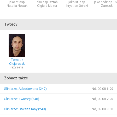
jako st.asp.
jako asp. sztab.
jako st. asp.
jako podinsp. Pi
Natalia Nowak
Olgierd Mazur
Krystian Górski
Zarębski
Twórcy
Tomasz
Olejarczyk
reżyseria
Zobacz także
Gliniarze: Adoptowana (247)
Nd, 09.08
6:00
Gliniarze: Zwierzę (248)
Nd, 09.08
7:00
Gliniarze: Otwarte rany (249)
Nd, 09.08
8:00