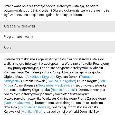
Szanowana lekarka zostaje pobita. Detektywi ustalają, że ofiara
otrzymywała pogróżki. Krystian i Olgierd odkrywają, że w sprawę może
być zamieszana szajka nielegalnie handlująca lekami.
Oglądaj w telewizji
Program archiwalny.
Opis
Kolejne dramatyczne akcje, w których tytułowi bohaterowie stają do
walki z najgroźniejszymi przestępcami z Warszawy i okolic. Poznajemy
kulisy pracy operacyjnej i osobiste perypetie detektywów Wydziału
Kryminalnego Centralnego Biura Policji, którzy działają w zespołach:
Olgierd Mazur (
Arkadiusz Krygier
) i Krystian Górski (
Tomasz
Skrzypniak
), Natalia Nowak (
Ewelina Ruckgaber
) i Kuba Roguz (
Piotr
Mróz
), Adam Bogusz (
Aleksander Mackiewicz
) i jego nowa partnerka,
aspirant sztabowy Olga Lipska (
Natalia Brudniak
). Oprócz trzech par
policyjnych detektywów poznamy również dalsze losy ich
przełożonych: naczelnika Wydziału Kryminalnego Piotra Zarębskiego
(
Dariusz Dłużewski
), komendanta Centralnego Biura Policji Roberta
Szwarca (
Zbigniew Kozłowski
), policyjnej informatyczki Żanety
Kujawskiej (
Monika Miller
) oraz policyjnej profilerki Dominiki Sęk