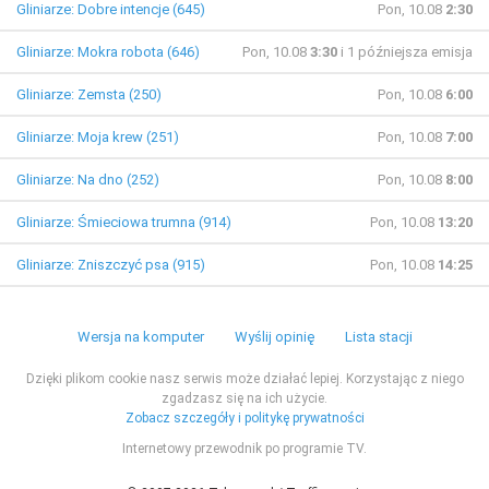
Gliniarze: Dobre intencje (645)
Pon, 10.08
2:30
Gliniarze: Mokra robota (646)
Pon, 10.08
3:30
i 1 późniejsza emisja
Gliniarze: Zemsta (250)
Pon, 10.08
6:00
Gliniarze: Moja krew (251)
Pon, 10.08
7:00
Gliniarze: Na dno (252)
Pon, 10.08
8:00
Gliniarze: Śmieciowa trumna (914)
Pon, 10.08
13:20
Gliniarze: Zniszczyć psa (915)
Pon, 10.08
14:25
Wersja na komputer
Wyślij opinię
Lista stacji
Dzięki plikom cookie nasz serwis może działać lepiej. Korzystając z niego
zgadzasz się na ich użycie.
Zobacz szczegóły i politykę prywatności
Internetowy przewodnik po programie TV.