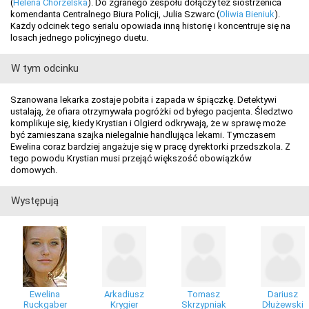
(
Helena Chorzelska
). Do zgranego zespołu dołączy też siostrzenica
komendanta Centralnego Biura Policji, Julia Szwarc (
Oliwia Bieniuk
).
Każdy odcinek tego serialu opowiada inną historię i koncentruje się na
losach jednego policyjnego duetu.
W tym odcinku
Szanowana lekarka zostaje pobita i zapada w śpiączkę. Detektywi
ustalają, że ofiara otrzymywała pogróżki od byłego pacjenta. Śledztwo
komplikuje się, kiedy Krystian i Olgierd odkrywają, że w sprawę może
być zamieszana szajka nielegalnie handlująca lekami. Tymczasem
Ewelina coraz bardziej angażuje się w pracę dyrektorki przedszkola. Z
tego powodu Krystian musi przejąć większość obowiązków
domowych.
Występują
Ewelina
Arkadiusz
Tomasz
Dariusz
Ruckgaber
Krygier
Skrzypniak
Dłużewski