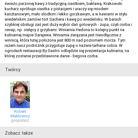
świeżo parzonej kawy z tradycyjną ciastkiem, baklawą. Krakowski
kucharz spróbuje ciastka z pistacjami i uraczy się miodem
kasztanowym, mało słodkim i lekko gorzkawym, a w kawiarni w stylu
wiedeńskim zamówi tort Sachera i kawę po wiedeńsku. W barach
szybkiej obsługi zaś jest duży wybór dań gotowych - zupa, czyli corba i
cevap, np. cielęcy z grzybami. Winiarnia Hedona to kolejny punkt na
kulinarnej mapie Sarajewa. Winiarnia związana jest nieodłącznie z
winnicą, która tutaj położona jest 800 m nad poziomem morza. Tym
razem nasz podróżnik przygotuje zupę o nazwie tarhana cobra. W
ogrodach restauracji By Gastro odbędzie się prezentacja kulinarna, na
której zostanie przedstawione danie - begova corba.
Twórcy
Robert
Makłowicz
gospodarz
Zobacz także