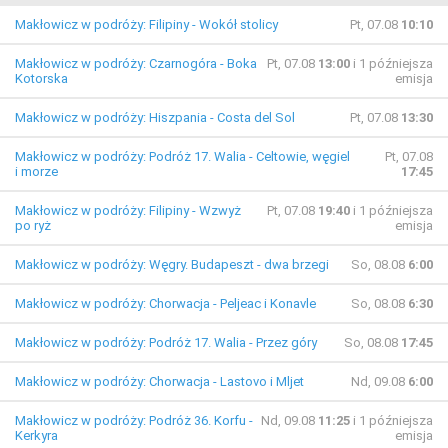
Makłowicz w podróży: Filipiny - Wokół stolicy
Pt, 07.08
10:10
Makłowicz w podróży: Czarnogóra - Boka
Pt, 07.08
13:00
i 1 późniejsza
Kotorska
emisja
Makłowicz w podróży: Hiszpania - Costa del Sol
Pt, 07.08
13:30
Makłowicz w podróży: Podróż 17. Walia - Celtowie, węgiel
Pt, 07.08
i morze
17:45
Makłowicz w podróży: Filipiny - Wzwyż
Pt, 07.08
19:40
i 1 późniejsza
po ryż
emisja
Makłowicz w podróży: Węgry. Budapeszt - dwa brzegi
So, 08.08
6:00
Makłowicz w podróży: Chorwacja - Peljeac i Konavle
So, 08.08
6:30
Makłowicz w podróży: Podróż 17. Walia - Przez góry
So, 08.08
17:45
Makłowicz w podróży: Chorwacja - Lastovo i Mljet
Nd, 09.08
6:00
Makłowicz w podróży: Podróż 36. Korfu -
Nd, 09.08
11:25
i 1 późniejsza
Kerkyra
emisja