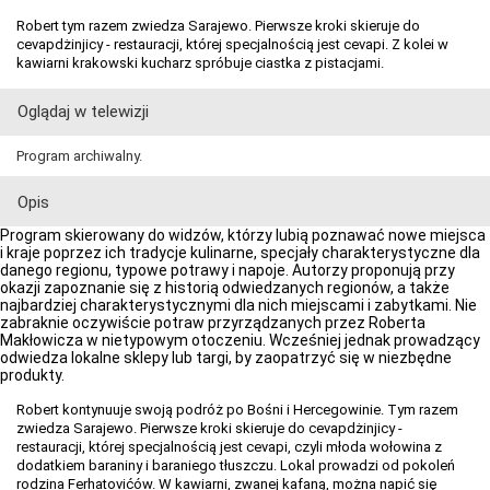
Robert tym razem zwiedza Sarajewo. Pierwsze kroki skieruje do
cevapdżinjicy - restauracji, której specjalnością jest cevapi. Z kolei w
kawiarni krakowski kucharz spróbuje ciastka z pistacjami.
Oglądaj w telewizji
Program archiwalny.
Opis
Program skierowany do widzów, którzy lubią poznawać nowe miejsca
i kraje poprzez ich tradycje kulinarne, specjały charakterystyczne dla
danego regionu, typowe potrawy i napoje. Autorzy proponują przy
okazji zapoznanie się z historią odwiedzanych regionów, a także
najbardziej charakterystycznymi dla nich miejscami i zabytkami. Nie
zabraknie oczywiście potraw przyrządzanych przez Roberta
Makłowicza w nietypowym otoczeniu. Wcześniej jednak prowadzący
odwiedza lokalne sklepy lub targi, by zaopatrzyć się w niezbędne
produkty.
Robert kontynuuje swoją podróż po Bośni i Hercegowinie. Tym razem
zwiedza Sarajewo. Pierwsze kroki skieruje do cevapdżinjicy -
restauracji, której specjalnością jest cevapi, czyli młoda wołowina z
dodatkiem baraniny i baraniego tłuszczu. Lokal prowadzi od pokoleń
rodzina Ferhatovićów. W kawiarni, zwanej kafaną, można napić się