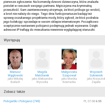
pierwsze zgłoszenie. Na komendę dzwoni dziewczyna, która znalazła
pistolet w rzeczach swojego partnera. Mężczyzna ma kryminalną
przeszłość. Sam zainteresowany utrzymuje, że ktoś próbuje go wrobić,
a broń nie należy do niego. Tego dnia funkcjonariusze badają też
sprawę oszukanego projektanta mody, który zgłosił, że ktoś podrabia
jego kolekcję i sprzedaje w swoim sklepie internetowym. Początkowo
sceptycznie nastawieni policjanci podejmują jednak wyzwanie. Dzięki
adresowi IP trafiają do mieszkania niewinnie wyglądającej staruszki.
Występują
Mariusz
Magda
Małgorzata
Wojciech
Węgłowski
Malcharek
Szapował
Sukiennik
jako Mikołaj
jako Aleksandra
jako Monika
jako Krzyszto
Białach
Wysocka
Kownacka
Zapała
Zobacz także
Policjantki i Policjanci (749)
Pt, 07.08
6:55