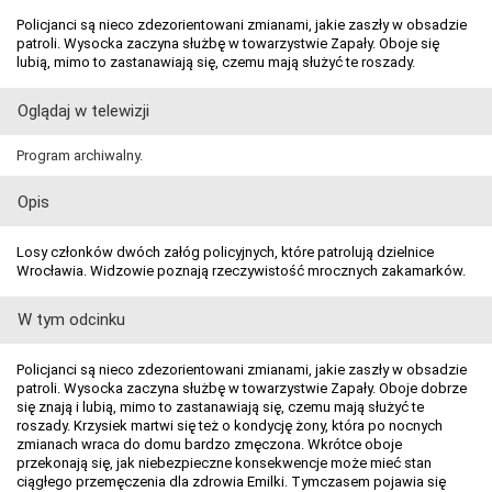
Policjanci są nieco zdezorientowani zmianami, jakie zaszły w obsadzie
patroli. Wysocka zaczyna służbę w towarzystwie Zapały. Oboje się
lubią, mimo to zastanawiają się, czemu mają służyć te roszady.
Oglądaj w telewizji
Program archiwalny.
Opis
Losy członków dwóch załóg policyjnych, które patrolują dzielnice
Wrocławia. Widzowie poznają rzeczywistość mrocznych zakamarków.
W tym odcinku
Policjanci są nieco zdezorientowani zmianami, jakie zaszły w obsadzie
patroli. Wysocka zaczyna służbę w towarzystwie Zapały. Oboje dobrze
się znają i lubią, mimo to zastanawiają się, czemu mają służyć te
roszady. Krzysiek martwi się też o kondycję żony, która po nocnych
zmianach wraca do domu bardzo zmęczona. Wkrótce oboje
przekonają się, jak niebezpieczne konsekwencje może mieć stan
ciągłego przemęczenia dla zdrowia Emilki. Tymczasem pojawia się