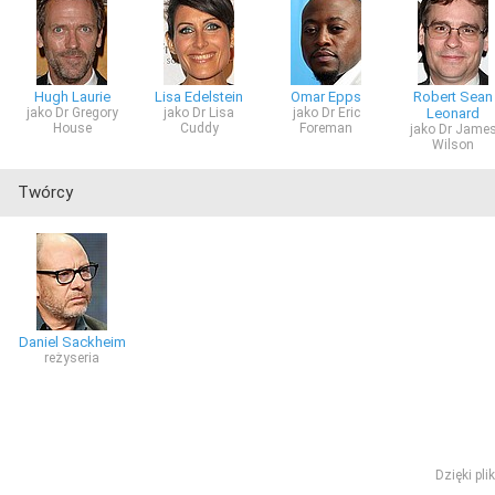
Hugh Laurie
Lisa Edelstein
Omar Epps
Robert Sean
jako Dr Gregory
jako Dr Lisa
jako Dr Eric
Leonard
House
Cuddy
Foreman
jako Dr Jame
Wilson
Twórcy
Daniel Sackheim
reżyseria
Dzięki pl