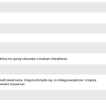
 który ma opinię człowieka o trudnym charakterze.
edł zawał serca. Gregory domyśla się, co dolega pacjentowi. Urządza
zeciwko House'owi.