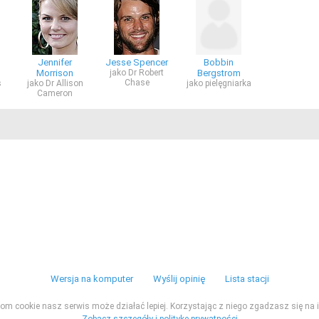
Jennifer
Jesse Spencer
Bobbin
Morrison
jako Dr Robert
Bergstrom
Chase
s
jako Dr Allison
jako pielęgniarka
Cameron
Wersja na komputer
Wyślij opinię
Lista stacji
ikom cookie nasz serwis może działać lepiej. Korzystając z niego zgadzasz się na i