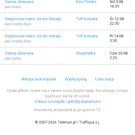
Ziemia obiecana
Kino Polska
Nd 9.08
16:35
jako Anka
Sierpniowe niebo. 63 dni chwały
TVP Kobieta
Śr 12.08
22:30
jako matka Basi
Sierpniowe niebo. 63 dni chwały
TVP Kobieta
Pt 14.08
3:30
jako matka Basi
Ziemia obiecana
Stopklatka
Czw 20.08
2:25
jako Anka
Wersja na komputer
Wyślij opinię
Lista stacji
Dzięki plikom cookie nasz serwis może działać lepiej. Korzystając z niego
zgadzasz się na ich użycie.
Zobacz szczegóły i politykę prywatności
Internetowy przewodnik po programie TV.
© 2007-2026 Teleman.pl / Traffiqua s.j.