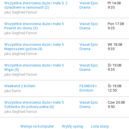
Wszystkie stworzenia duże i małe 5: Z
Viasat Epic
Pt 14.08
dzieckiem w ramionach (2)
Drama
9:35
jako Siegfried Farnon
Wszystkie stworzenia duże i małe 5:
Viasat Epic
Pon 17.08
Powrót do domu (3)
Drama
9:35
jako Siegfried Farnon
Wszystkie stworzenia duże i małe 5:
Viasat Epic
Wt 18.08
Nieproszeni goście (4)
Drama
9:35
jako Siegfried Farnon
Wszystkie stworzenia duże i małe 5:
Viasat Epic
Śr 19.08
Więzi (5)
Drama
9:35
jako Siegfried Farnon
Weekend z królem
FILMBOX+
Śr 19.08
Emotion
12:55
jako Bertie
Wszystkie stworzenia duże i małe 5:
Viasat Epic
Czw 20.08
Szklanka do połowy pełna (6)
Drama
9:50
jako Siegfried Farnon
Wersja na komputer
Wyślij opinię
Lista stacji