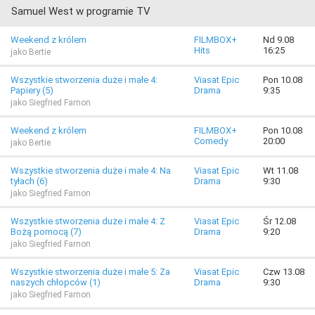
Samuel West w programie TV
Weekend z królem
FILMBOX+
Nd 9.08
Hits
16:25
jako Bertie
Wszystkie stworzenia duże i małe 4:
Viasat Epic
Pon 10.08
Papiery (5)
Drama
9:35
jako Siegfried Farnon
Weekend z królem
FILMBOX+
Pon 10.08
Comedy
20:00
jako Bertie
Wszystkie stworzenia duże i małe 4: Na
Viasat Epic
Wt 11.08
tyłach (6)
Drama
9:30
jako Siegfried Farnon
Wszystkie stworzenia duże i małe 4: Z
Viasat Epic
Śr 12.08
Bożą pomocą (7)
Drama
9:20
jako Siegfried Farnon
Wszystkie stworzenia duże i małe 5: Za
Viasat Epic
Czw 13.08
naszych chłopców (1)
Drama
9:30
jako Siegfried Farnon