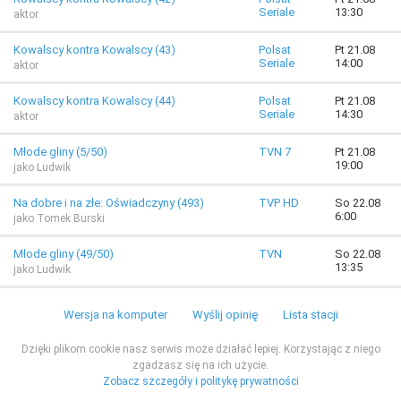
Seriale
13:30
aktor
Kowalscy kontra Kowalscy (43)
Polsat
Pt 21.08
Seriale
14:00
aktor
Kowalscy kontra Kowalscy (44)
Polsat
Pt 21.08
Seriale
14:30
aktor
Młode gliny (5/50)
TVN 7
Pt 21.08
19:00
jako Ludwik
Na dobre i na złe: Oświadczyny (493)
TVP HD
So 22.08
6:00
jako Tomek Burski
Młode gliny (49/50)
TVN
So 22.08
13:35
jako Ludwik
Wersja na komputer
Wyślij opinię
Lista stacji
Dzięki plikom cookie nasz serwis może działać lepiej. Korzystając z niego
zgadzasz się na ich użycie.
Zobacz szczegóły i politykę prywatności