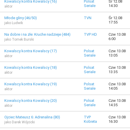
Kowalscy kontra Kowalscy (16)
Polsat
Śr 12.08
Seriale
14:30
aktor
Młode gliny (46/50)
TVN
Śr 12.08
17:55
jako Ludwik
Na dobre i na złe: Kruche nadzieje (484)
TVP HD
Czw 13.08
6:00
jako Tomek Burski
Kowalscy kontra Kowalscy (17)
Polsat
Czw 13.08
Seriale
13:05
aktor
Kowalscy kontra Kowalscy (18)
Polsat
Czw 13.08
Seriale
13:35
aktor
Kowalscy kontra Kowalscy (19)
Polsat
Czw 13.08
Seriale
14:05
aktor
Kowalscy kontra Kowalscy (20)
Polsat
Czw 13.08
Seriale
14:35
aktor
Ojciec Mateusz 6: Adrenalina (80)
TVP
Czw 13.08
Kobieta
16:30
jako Darek Wójcicki