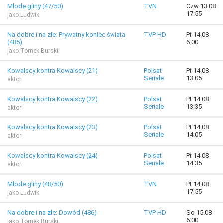
Młode gliny (47/50)
TVN
Czw 13.08
17:55
jako Ludwik
Na dobre i na złe: Prywatny koniec świata
TVP HD
Pt 14.08
(485)
6:00
jako Tomek Burski
Kowalscy kontra Kowalscy (21)
Polsat
Pt 14.08
Seriale
13:05
aktor
Kowalscy kontra Kowalscy (22)
Polsat
Pt 14.08
Seriale
13:35
aktor
Kowalscy kontra Kowalscy (23)
Polsat
Pt 14.08
Seriale
14:05
aktor
Kowalscy kontra Kowalscy (24)
Polsat
Pt 14.08
Seriale
14:35
aktor
Młode gliny (48/50)
TVN
Pt 14.08
17:55
jako Ludwik
Na dobre i na złe: Dowód (486)
TVP HD
So 15.08
6:00
jako Tomek Burski