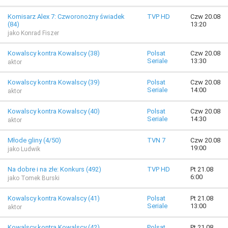
Komisarz Alex 7: Czworonożny świadek
TVP HD
Czw 20.08
(84)
13:20
jako Konrad Fiszer
Kowalscy kontra Kowalscy (38)
Polsat
Czw 20.08
Seriale
13:30
aktor
Kowalscy kontra Kowalscy (39)
Polsat
Czw 20.08
Seriale
14:00
aktor
Kowalscy kontra Kowalscy (40)
Polsat
Czw 20.08
Seriale
14:30
aktor
Młode gliny (4/50)
TVN 7
Czw 20.08
19:00
jako Ludwik
Na dobre i na złe: Konkurs (492)
TVP HD
Pt 21.08
6:00
jako Tomek Burski
Kowalscy kontra Kowalscy (41)
Polsat
Pt 21.08
Seriale
13:00
aktor
Kowalscy kontra Kowalscy (42)
Polsat
Pt 21.08