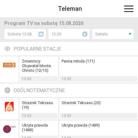
Teleman
Program TV na sobotę 15.08.2026
Sobota 15.08
12:30
Seriale
POPULARNE STACJE
Zmiennicy:
Panna młoda (171)
Obywatel Monte
Christo (12/15)
12:00
13:05
OGÓLNOTEMATYCZNE
Strażnik Teksasu
Strażnik Teksasu (20)
(19)
12:00
13:00
Ukryta prawda
Ukryta prawda (1489)
(1488)