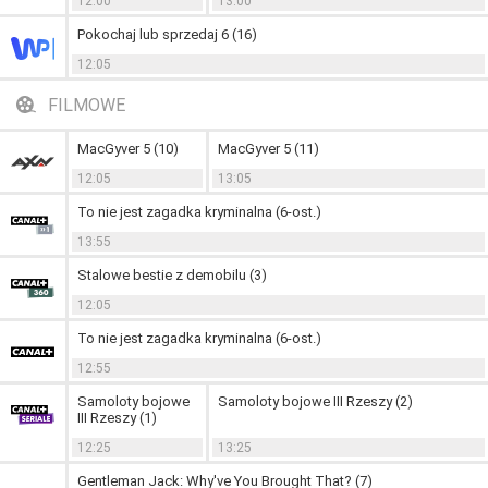
12:00
13:00
Pokochaj lub sprzedaj 6 (16)
12:05
FILMOWE
MacGyver 5 (10)
MacGyver 5 (11)
12:05
13:05
To nie jest zagadka kryminalna (6-ost.)
13:55
Stalowe bestie z demobilu (3)
12:05
To nie jest zagadka kryminalna (6-ost.)
12:55
Samoloty bojowe
Samoloty bojowe III Rzeszy (2)
III Rzeszy (1)
12:25
13:25
Gentleman Jack: Why've You Brought That? (7)