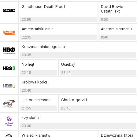
Grindhouse: Death Proof
David Bowie:
Ostatni akt
23:00
0:50
Amerykański ninja
Anatomia strachu
22:35
0:40
Koszmar minionego lata
23:35
No hej!
Uciekaj!
22:15
23:45
Królowa kości
23:40
Historie miłosne
Słodko-gorzki
21:55
23:40
Łzy słońca
23:30
W sieci kłamstw
Dziewczyna, która