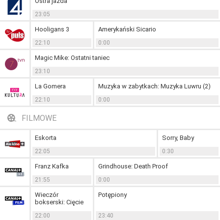
Ostra jazda
23:05
Hooligans 3
Amerykański Sicario
22:10
0:00
Magic Mike: Ostatni taniec
23:10
La Gomera
Muzyka w zabytkach: Muzyka Luwru (2)
22:10
0:00
FILMOWE
Eskorta
Sorry, Baby
22:05
0:30
Franz Kafka
Grindhouse: Death Proof
21:55
0:00
Wieczór
Potępiony
bokserski: Cięcie
22:00
23:40