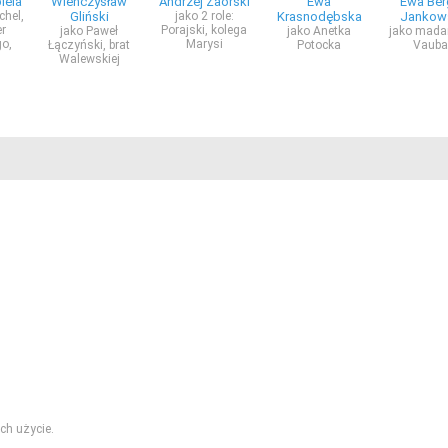
iela
Wieńczysław
Andrzej Zaorski
Ewa
Ewa Ber
chel,
Gliński
jako 2 role:
Krasnodębska
Jankow
r
Porajski, kolega
jako Paweł
jako Anetka
jako mada
o,
Marysi
Łączyński, brat
Potocka
Vauba
Walewskiej
ch użycie.