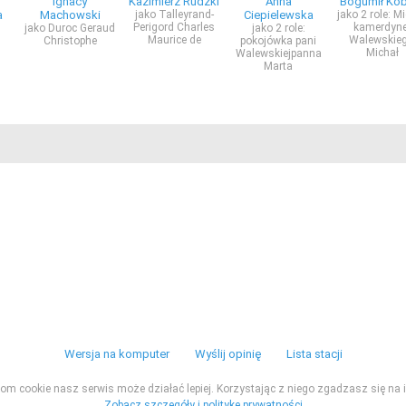
Ignacy
Kazimierz Rudzki
Anna
Bogumił Kob
a
Machowski
jako Talleyrand-
Ciepielewska
jako 2 role: Mi
Perigord Charles
kamerdyne
jako Duroc Geraud
jako 2 role:
Maurice de
Walewskieg
Christophe
pokojówka pani
Michał
Walewskiejpanna
Marta
Wersja na komputer
Wyślij opinię
Lista stacji
ikom cookie nasz serwis może działać lepiej. Korzystając z niego zgadzasz się na i
Zobacz szczegóły i politykę prywatności