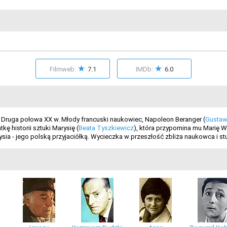
★
★
Filmweb:
7.1
IMDb:
6.0
. Druga połowa XX w. Młody francuski naukowiec, Napoleon Beranger (
Gustaw
ę historii sztuki Marysię (
Beata Tyszkiewicz
), która przypomina mu Marię 
a - jego polską przyjaciółką. Wycieczka w przeszłość zbliża naukowca i stu