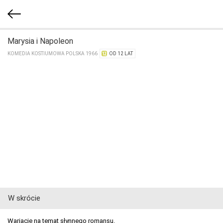
Marysia i Napoleon
KOMEDIA KOSTIUMOWA POLSKA 1966
OD 12 LAT
W skrócie
Wariacje na temat słynnego romansu.