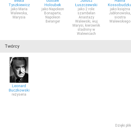
Beata
Gustaw
Juliusz
Halina
Tyszkiewicz
Holoubek
Łuszczewski
Kossobudzk
jako Maria
jako Napoleon
jako 2 role:
jako księżna
Walewska,
Bonaparte,
szambelan
Jabłonowska,
Marysia
Napoleon
Anastazy
siostra
Beranger
Walewski, wuj
Walewskiego
Marysi, kierownik
stadniny w
Walewicach
Twórcy
Leonard
Buczkowski
reżyseria
Dzięki pl