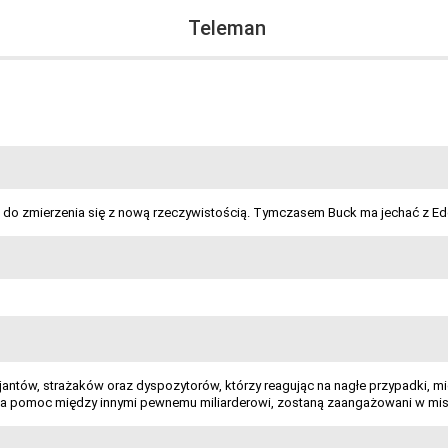
Teleman
do zmierzenia się z nową rzeczywistością. Tymczasem Buck ma jechać z Edd
antów, strażaków oraz dyspozytorów, którzy reagując na nagłe przypadki, mie
 na pomoc między innymi pewnemu miliarderowi, zostaną zaangażowani w misj