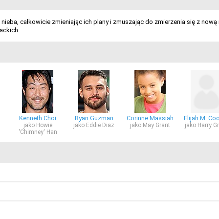
ieba, całkowicie zmieniając ich plany i zmuszając do zmierzenia się z now
ackich.
Kenneth Choi
Ryan Guzman
Corinne Massiah
Elijah M. Co
jako Howie
jako Eddie Diaz
jako May Grant
jako Harry G
'Chimney' Han