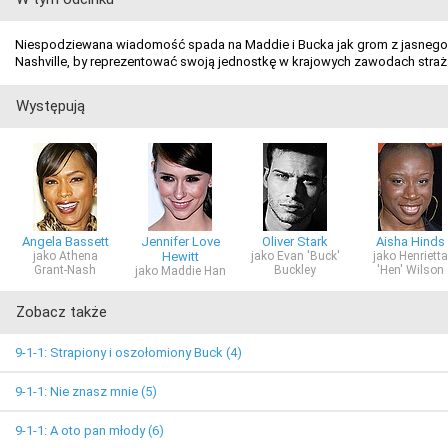
Niespodziewana wiadomość spada na Maddie i Bucka jak grom z jasnego n
Nashville, by reprezentować swoją jednostkę w krajowych zawodach straż
Występują
Angela Bassett
Jennifer Love
Oliver Stark
Aisha Hinds
jako Athena
Hewitt
jako Evan 'Buck'
jako Henrietta
Grant-Nash
Buckley
'Hen' Wilson
jako Maddie Han
Zobacz także
9-1-1: Strapiony i oszołomiony Buck (4)
9-1-1: Nie znasz mnie (5)
9-1-1: A oto pan młody (6)