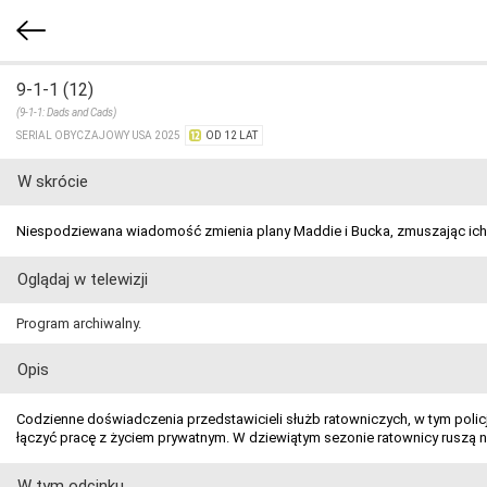
9-1-1 (12)
(9-1-1: Dads and Cads)
SERIAL OBYCZAJOWY USA 2025
OD 12 LAT
W skrócie
Niespodziewana wiadomość zmienia plany Maddie i Bucka, zmuszając ich 
Oglądaj w telewizji
Program archiwalny.
Opis
Codzienne doświadczenia przedstawicieli służb ratowniczych, w tym policj
łączyć pracę z życiem prywatnym. W dziewiątym sezonie ratownicy ruszą
W tym odcinku