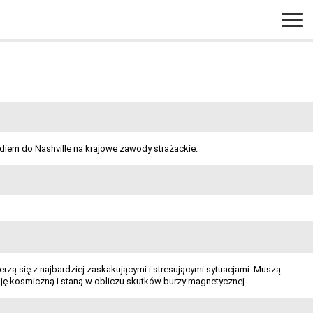
iem do Nashville na krajowe zawody strażackie.
rzą się z najbardziej zaskakującymi i stresującymi sytuacjami. Muszą
ę kosmiczną i staną w obliczu skutków burzy magnetycznej.