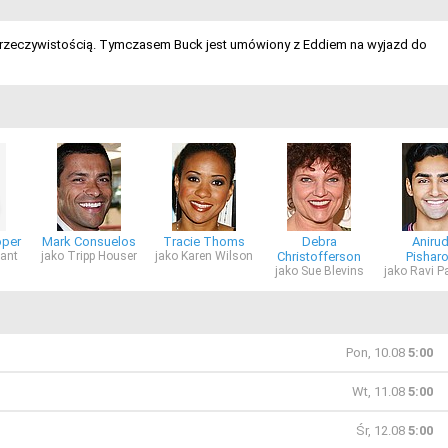
ą rzeczywistością. Tymczasem Buck jest umówiony z Eddiem na wyjazd do
oper
Mark Consuelos
Tracie Thoms
Debra
Aniru
rant
jako Tripp Houser
jako Karen Wilson
Christofferson
Pishar
jako Sue Blevins
jako Ravi P
Pon, 10.08
5:00
Wt, 11.08
5:00
Śr, 12.08
5:00