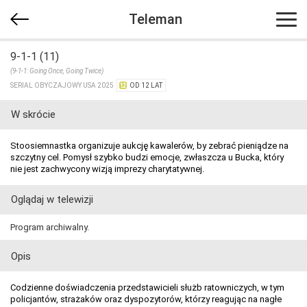
Teleman
9-1-1 (11)
(9-1-1: Going Once, Going Twice)
SERIAL OBYCZAJOWY USA 2025
OD 12 LAT
W skrócie
Stoosiemnastka organizuje aukcję kawalerów, by zebrać pieniądze na
szczytny cel. Pomysł szybko budzi emocje, zwłaszcza u Bucka, który
nie jest zachwycony wizją imprezy charytatywnej.
Oglądaj w telewizji
Program archiwalny.
Opis
Codzienne doświadczenia przedstawicieli służb ratowniczych, w tym
policjantów, strażaków oraz dyspozytorów, którzy reagując na nagłe