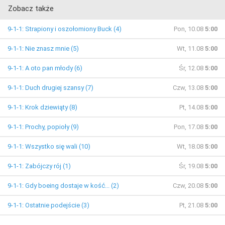
Zobacz także
9-1-1: Strapiony i oszołomiony Buck (4)
Pon, 10.08
5:00
9-1-1: Nie znasz mnie (5)
Wt, 11.08
5:00
9-1-1: A oto pan młody (6)
Śr, 12.08
5:00
9-1-1: Duch drugiej szansy (7)
Czw, 13.08
5:00
9-1-1: Krok dziewiąty (8)
Pt, 14.08
5:00
9-1-1: Prochy, popioły (9)
Pon, 17.08
5:00
9-1-1: Wszystko się wali (10)
Wt, 18.08
5:00
9-1-1: Zabójczy rój (1)
Śr, 19.08
5:00
9-1-1: Gdy boeing dostaje w kość... (2)
Czw, 20.08
5:00
9-1-1: Ostatnie podejście (3)
Pt, 21.08
5:00