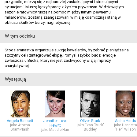
przypadki, mierzą się z najbardziej zaskakującymi i stresującymi
sytuacjami. Muszą łączyć pracę z życiem prywatnym. W dziewiątym
sezonie ratownicy ruszą na pomoc między innymi pewnemu
miliarderowi, zostaną zaangażowani w misję kosmiczną i staną w
obliczu skutków burzy magnetycznej.
W tym odcinku
Stoosiemnastka organizuje aukcję kawalerów, by zebrać pieniądze na
szczytny cel i zintegrować ekipę. Pomysł szybko budzi emocje,
zwłaszcza u Bucka, który nie jest zachwycony wizją imprezy
charytatywnej.
Występują
Angela Bassett
Jennifer Love
Oliver Stark
Aisha Hinds
jako Athena
Hewitt
jako Evan 'Buck'
jako Henrietta
Grant-Nash
Buckley
'Hen' Wilson
jako Maddie Han