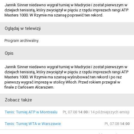
Jannik Sinner niedawno wygrał turniej w Madrycie i został pierwszym w
dziejach tenisistą, który zwyciężył w pięciu z rzędu imprezach rangi ATP
Masters 1000. W Rzymie ma szansę poprawić ten rekord.
Oglądaj w telewizji
Program archiwalny.
Opis
Jannik Sinner niedawno wygrał turniej w Madrycie i został pierwszym w
dziejach tenisistą, który zwyciężył w pięciu z rzędu imprezach rangi ATP
Masters 1000. W Rzymie ma szansę wyśrubować ten rekord i po raz
pierwszy wygrać imprezę w stolicy Włoch. Przed rokiem przegrał w
finale z Carlosem Alcarazem.
Zobacz także
Tenis: Turniej ATP w Montrealu
Pt, 07.08
14:00
i 14 późniejszych emisji
Tenis: Turniej WTA w Warszawie
Pt, 07.08
14:00