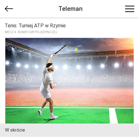
Teleman
Tenis: Turniej ATP w Rzymie
MECZ 4. RUNDY GRY POJEDYNCZEJ
W skrócie