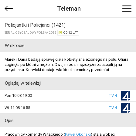
Teleman
Policjantki i Policjanci (1421)
SERIAL OBYCZAJOWY POLSKA 2026
OD 12 LAT
W skrócie
Marek i Daria badają sprawę ciała kobiety znalezionego na polu. Ofiara
zaginęła po kłótni z mężem. Dwaj młodzi mężczyźni zaczepili ją na
przystanku. Korwicki dostaje wkrótce tajemniczy przedmiot.
Oglądaj w telewizji
Pon 10.08 19:00
TV 4
Wt 11.08 16:55
TV 4
Opis
Pracownicy komendy Witackiego (
Paweł Okoński
) stają wobec