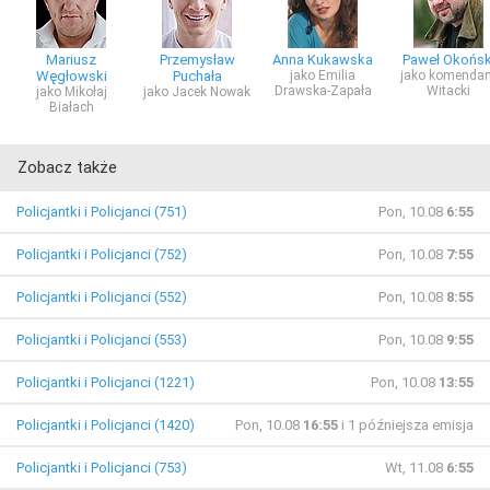
Mariusz
Przemysław
Anna Kukawska
Paweł Okońsk
Węgłowski
Puchała
jako Emilia
jako komendan
Drawska-Zapała
Witacki
jako Mikołaj
jako Jacek Nowak
Białach
Zobacz także
Policjantki i Policjanci (751)
Pon, 10.08
6:55
Policjantki i Policjanci (752)
Pon, 10.08
7:55
Policjantki i Policjanci (552)
Pon, 10.08
8:55
Policjantki i Policjanci (553)
Pon, 10.08
9:55
Policjantki i Policjanci (1221)
Pon, 10.08
13:55
Policjantki i Policjanci (1420)
Pon, 10.08
16:55
i 1 późniejsza emisja
Policjantki i Policjanci (753)
Wt, 11.08
6:55