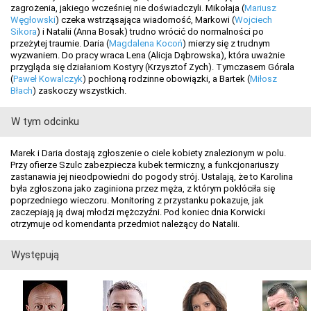
zagrożenia, jakiego wcześniej nie doświadczyli. Mikołaja (
Mariusz
Węgłowski
) czeka wstrząsająca wiadomość, Markowi (
Wojciech
Sikora
) i Natalii (Anna Bosak) trudno wrócić do normalności po
przeżytej traumie. Daria (
Magdalena Kocoń
) mierzy się z trudnym
wyzwaniem. Do pracy wraca Lena (Alicja Dąbrowska), która uważnie
przygląda się działaniom Kostyry (Krzysztof Zych). Tymczasem Górala
(
Paweł Kowalczyk
) pochłoną rodzinne obowiązki, a Bartek (
Miłosz
Błach
) zaskoczy wszystkich.
W tym odcinku
Marek i Daria dostają zgłoszenie o ciele kobiety znalezionym w polu.
Przy ofierze Szulc zabezpiecza kubek termiczny, a funkcjonariuszy
zastanawia jej nieodpowiedni do pogody strój. Ustalają, że to Karolina
była zgłoszona jako zaginiona przez męża, z którym pokłóciła się
poprzedniego wieczoru. Monitoring z przystanku pokazuje, jak
zaczepiają ją dwaj młodzi mężczyźni. Pod koniec dnia Korwicki
otrzymuje od komendanta przedmiot należący do Natalii.
Występują