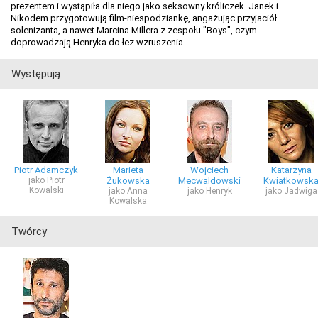
prezentem i wystąpiła dla niego jako seksowny króliczek. Janek i
Nikodem przygotowują film-niespodziankę, angażując przyjaciół
solenizanta, a nawet Marcina Millera z zespołu "Boys", czym
doprowadzają Henryka do łez wzruszenia.
Występują
Piotr Adamczyk
Marieta
Wojciech
Katarzyna
jako Piotr
Żukowska
Mecwaldowski
Kwiatkowsk
Kowalski
jako Anna
jako Henryk
jako Jadwiga
Kowalska
Twórcy