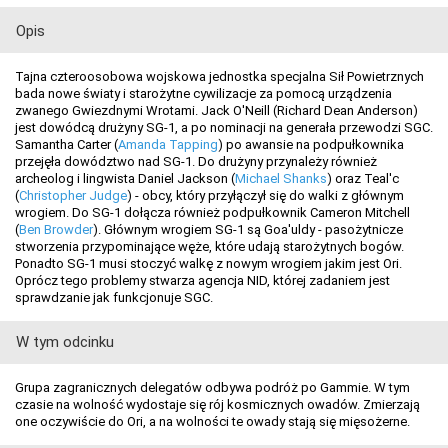
Opis
Tajna czteroosobowa wojskowa jednostka specjalna Sił Powietrznych
bada nowe światy i starożytne cywilizacje za pomocą urządzenia
zwanego Gwiezdnymi Wrotami. Jack O'Neill (Richard Dean Anderson)
jest dowódcą drużyny SG-1, a po nominacji na generała przewodzi SGC.
Samantha Carter (
Amanda Tapping
) po awansie na podpułkownika
przejęła dowództwo nad SG-1. Do drużyny przynależy również
archeolog i lingwista Daniel Jackson (
Michael Shanks
) oraz Teal'c
(
Christopher Judge
) - obcy, który przyłączył się do walki z głównym
wrogiem. Do SG-1 dołącza również podpułkownik Cameron Mitchell
(
Ben Browder
). Głównym wrogiem SG-1 są Goa'uldy - pasożytnicze
stworzenia przypominające węże, które udają starożytnych bogów.
Ponadto SG-1 musi stoczyć walkę z nowym wrogiem jakim jest Ori.
Oprócz tego problemy stwarza agencja NID, której zadaniem jest
sprawdzanie jak funkcjonuje SGC.
W tym odcinku
Grupa zagranicznych delegatów odbywa podróż po Gammie. W tym
czasie na wolność wydostaje się rój kosmicznych owadów. Zmierzają
one oczywiście do Ori, a na wolności te owady stają się mięsożerne.