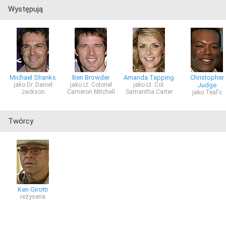
Występują
Michael Shanks
Ben Browder
Amanda Tapping
Christopher
jako Dr. Daniel
jako Lt. Colonel
jako Lt. Col.
Judge
Jackson
Cameron Mitchell
Samantha Carter
jako Teal'c
Twórcy
Ken Girotti
reżyseria