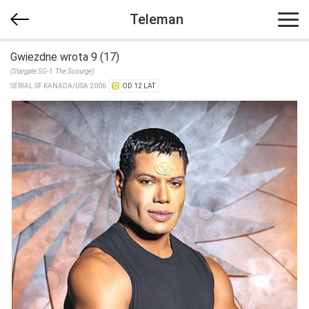
Teleman
Gwiezdne wrota 9 (17)
(Stargate SG-1: The Scourge)
SERIAL SF KANADA/​USA 2006
OD 12 LAT