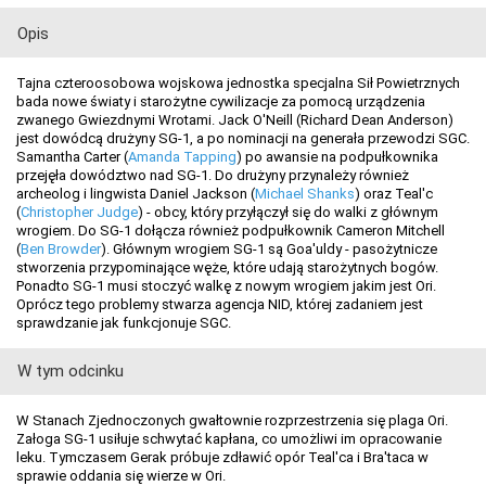
Opis
Tajna czteroosobowa wojskowa jednostka specjalna Sił Powietrznych
bada nowe światy i starożytne cywilizacje za pomocą urządzenia
zwanego Gwiezdnymi Wrotami. Jack O'Neill (Richard Dean Anderson)
jest dowódcą drużyny SG-1, a po nominacji na generała przewodzi SGC.
Samantha Carter (
Amanda Tapping
) po awansie na podpułkownika
przejęła dowództwo nad SG-1. Do drużyny przynależy również
archeolog i lingwista Daniel Jackson (
Michael Shanks
) oraz Teal'c
(
Christopher Judge
) - obcy, który przyłączył się do walki z głównym
wrogiem. Do SG-1 dołącza również podpułkownik Cameron Mitchell
(
Ben Browder
). Głównym wrogiem SG-1 są Goa'uldy - pasożytnicze
stworzenia przypominające węże, które udają starożytnych bogów.
Ponadto SG-1 musi stoczyć walkę z nowym wrogiem jakim jest Ori.
Oprócz tego problemy stwarza agencja NID, której zadaniem jest
sprawdzanie jak funkcjonuje SGC.
W tym odcinku
W Stanach Zjednoczonych gwałtownie rozprzestrzenia się plaga Ori.
Załoga SG-1 usiłuje schwytać kapłana, co umożliwi im opracowanie
leku. Tymczasem Gerak próbuje zdławić opór Teal'ca i Bra'taca w
sprawie oddania się wierze w Ori.