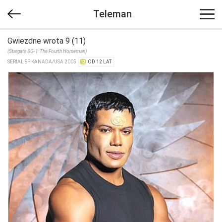
Teleman
Gwiezdne wrota 9 (11)
(Stargate SG-1: The Fourth Horseman)
SERIAL SF KANADA/​USA 2005
OD 12 LAT