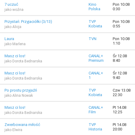
7 uczuć
Kino
Pon 10.08
Polska
0:30
jako woźna
Przystań: Przyjaciółki (3/13)
TVP
Pon 10.08
Kobieta
0:55
jako Alicja
Laura
TVN
Pon 10.08
1:10
jako Marlena
Masz ci los!
CANAL+
Śr 12.08
Premium
8:40
jako Dorota Bednarska
Masz ci los!
CANAL+
Śr 12.08
1
9:40
jako Dorota Bednarska
Po prostu przyjaźń
TVP
Czw 13.08
Kobieta
22:30
jako Alina Nowak
Masz ci los!
CANAL+
Pt 14.08
Film
12:25
jako Dorota Bednarska
Zwerbowana miłość
TVP
Pt 14.08
Historia
20:00
jako Elwira