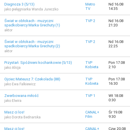
Diagnoza 3 (5/13)
Metro
Nd 16.08
TV
14:35
jako pielęgniarka Wanda Jureczko
Świat w obłokach - muzyczni
TVP 2
Nd 16.08
spadkobiercy Marka Grechuty (1)
21:20
aktor
Świat w obłokach - muzyczni
TVP 2
Nd 16.08
spadkobiercy Marka Grechuty (2)
22:25
aktor
Przystań: Spóźnieni kochankowie (5/13)
TVP
Pon 17.08
Kobieta
2:10
jako Alicja
Ojciec Mateusz 7: Czekolada (88)
TVP
Pon 17.08
Kobieta
16:30
jako Ewa Falkiewicz
Zwerbowana miłość
TVP 1
Wt 18.08
0:30
jako Elwira
Masz ci los!
CANAL+
Śr 19.08
Film
9:30
jako Dorota Bednarska
Masz ci los!
CANAL+
Czw 20.08