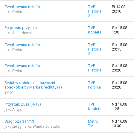
Zwerbowana miłość
TVP
Pt 14.08
Historia
20:10
jako Elwira
2
Po prostu przyjaźń
TVP
So 15.08
Kobieta
1:30
jako Alina Nowak
Zwerbowana miłość
TVP
So 15.08
Historia
23:15
jako Elwira
2
Zwerbowana miłość
TVP
So 15.08
Historia
23:20
jako Elwira
Świat w obłokach - muzyczni
TVP
So 15.08
spadkobiercy Marka Grechuty (1)
Polonia
23:20
aktor
Przystań: Zuza (4/13)
TVP
Nd 16.08
Kobieta
1:25
jako Alicja
Diagnoza 3 (4/13)
Metro
Nd 16.08
TV
13:30
jako pielęgniarka Wanda Jureczko