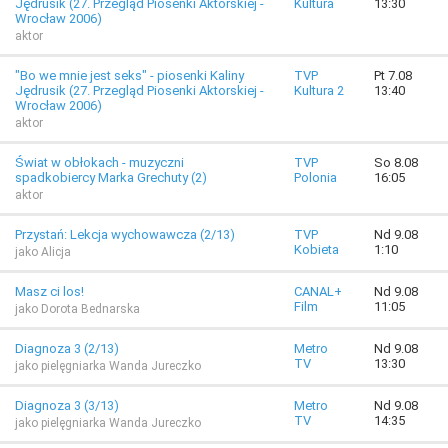
Jędrusik (27. Przegląd Piosenki Aktorskiej -
Kultura
13:30
Wrocław 2006)
aktor
"Bo we mnie jest seks" - piosenki Kaliny
TVP
Pt 7.08
Jędrusik (27. Przegląd Piosenki Aktorskiej -
Kultura 2
13:40
Wrocław 2006)
aktor
Świat w obłokach - muzyczni
TVP
So 8.08
spadkobiercy Marka Grechuty (2)
Polonia
16:05
aktor
Przystań: Lekcja wychowawcza (2/13)
TVP
Nd 9.08
Kobieta
1:10
jako Alicja
Masz ci los!
CANAL+
Nd 9.08
Film
11:05
jako Dorota Bednarska
Diagnoza 3 (2/13)
Metro
Nd 9.08
TV
13:30
jako pielęgniarka Wanda Jureczko
Diagnoza 3 (3/13)
Metro
Nd 9.08
TV
14:35
jako pielęgniarka Wanda Jureczko