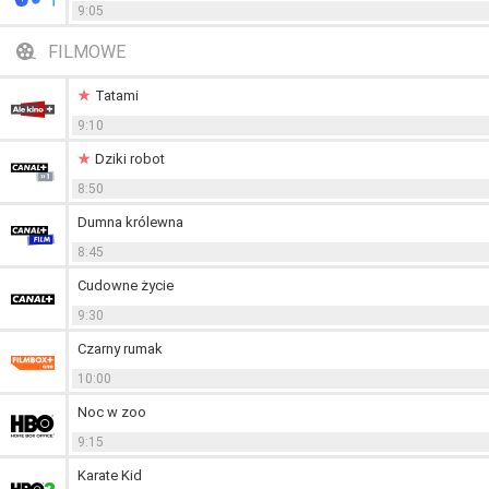
9:05
FILMOWE
Tatami
9:10
Dziki robot
8:50
Dumna królewna
8:45
Cudowne życie
9:30
Czarny rumak
10:00
Noc w zoo
9:15
Karate Kid