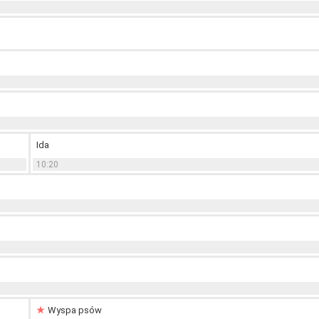
Ida
10:20
Wyspa psów