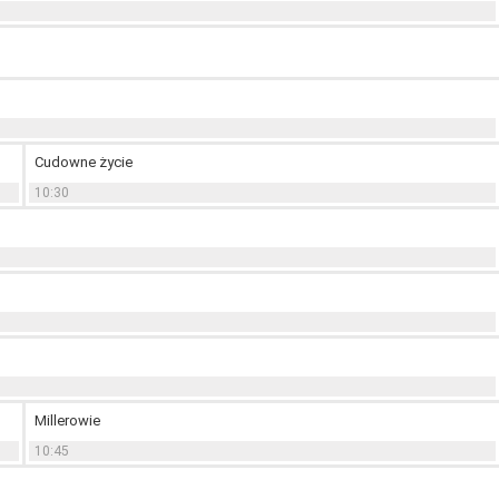
Cudowne życie
10:30
Millerowie
10:45