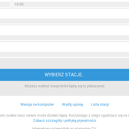
10:00
WYBIERZ STACJE...
Możesz wybrać stacje które będą się tu pokazywać
Wersja na komputer
Wyślij opinię
Lista stacji
ikom cookie nasz serwis może działać lepiej. Korzystając z niego zgadzasz się na i
Zobacz szczegóły i politykę prywatności
Internetowy przewodnik po programie TV.