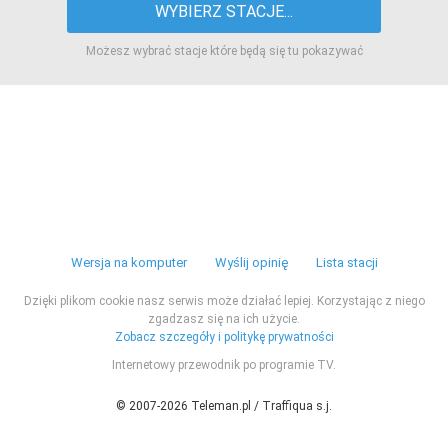
WYBIERZ STACJE...
Możesz wybrać stacje które będą się tu pokazywać
Wersja na komputer
Wyślij opinię
Lista stacji
Dzięki plikom cookie nasz serwis może działać lepiej. Korzystając z niego
zgadzasz się na ich użycie.
Zobacz szczegóły i politykę prywatności
Internetowy przewodnik po programie TV.
© 2007-2026 Teleman.pl / Traffiqua s.j.