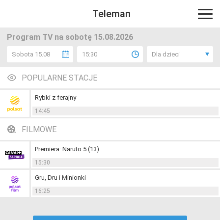
Teleman
Program TV na sobotę 15.08.2026
Sobota 15.08
15:30
Dla dzieci
POPULARNE STACJE
Rybki z ferajny
14:45
FILMOWE
Premiera: Naruto 5 (13)
15:30
Gru, Dru i Minionki
16:25