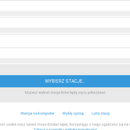
WYBIERZ STACJE...
Możesz wybrać stacje które będą się tu pokazywać
Wersja na komputer
Wyślij opinię
Lista stacji
ikom cookie nasz serwis może działać lepiej. Korzystając z niego zgadzasz się na i
Zobacz szczegóły i politykę prywatności