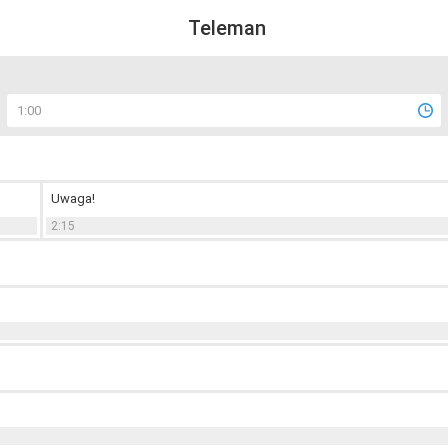
Teleman
1:00
Uwaga!
2:15