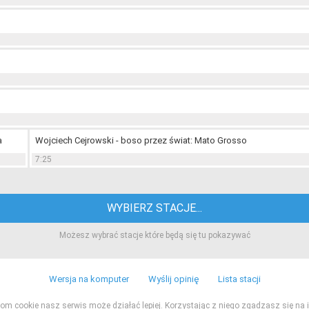
a
Wojciech Cejrowski - boso przez świat: Mato Grosso
7:25
WYBIERZ STACJE...
Możesz wybrać stacje które będą się tu pokazywać
Wersja na komputer
Wyślij opinię
Lista stacji
ikom cookie nasz serwis może działać lepiej. Korzystając z niego zgadzasz się na i