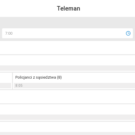
Teleman
7:00
Policjanci z sąsiedztwa (8)
8:05