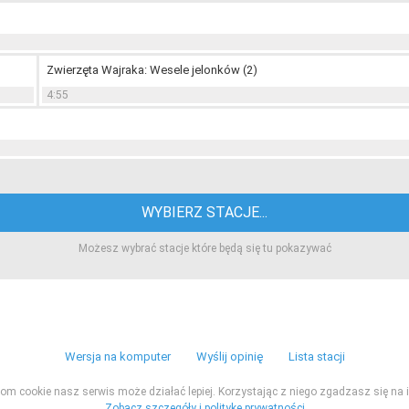
Zwierzęta Wajraka: Wesele jelonków (2)
4:55
WYBIERZ STACJE...
Możesz wybrać stacje które będą się tu pokazywać
Wersja na komputer
Wyślij opinię
Lista stacji
ikom cookie nasz serwis może działać lepiej. Korzystając z niego zgadzasz się na i
Zobacz szczegóły i politykę prywatności