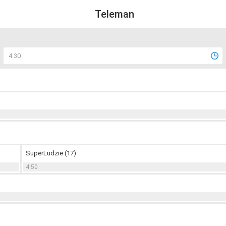
Teleman
4:30
SuperLudzie (17)
4:50