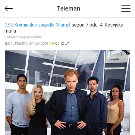
Teleman
CSI: Kryminalne zagadki Miami
| sezon 7 odc. 4: Rosyjska
mafia
(CSI: Miami: Raging Cannibal)
SERIAL KRYMINALNY USA 2008
OD 12 LAT