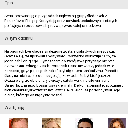
Opis
Serial opowiadają o przygodach najlepszej grupy śledczych z
Południowej Florydy. Korzystają oni z nowinek technicznych i starych
policyjnych sposobów, aby rozwiązywać kolejne śledztwa.
W tym odcinku
Na bagnach Everglades znalezione zostają ciała dwóch mężczyzn.
Okazuje się, że uprawiali sporty walki i wszystko wskazuje na to, że
jeden zabił drugiego. Tymczasem do zabójstwa przyznaje się była
dziewczyna jednego z nich. Porucznik Caine nie wierzy jednak w te
zeznania, gdyż pojedynek zakończył się aktem kanibalizmu. Ponadto
ślady na miejscu zbrodni sugerują, że w pobliżu był ktoś jeszcze.
Okazuje się, że obie ofiary ćwiczyły sztuki walki na siłowni Ivana
Sarnoffa, znanego bossa rosyjskiej mafii. Delko natomiast rozpoznaje u
nich charakterystyczny tatuaż. Wyznaje Calleigh, że podobny miał jego
ojciec, którego on nigdy nie poznał...
Występują