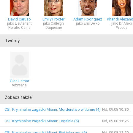
David Caruso
Emily Procter
Adam Rodriguez
Khandi Alexand
jako Lieutenant
jako Calleigh
jako Eric Delko
jako Dr Alexx
Horatio Caine
Duquesne
Woods
Twórcy
Gina Lamar
reżyseria
Zobacz także
CSI: Kryminalne zagadki Miami: Morderstwo w tłumie (4)
Nd, 09.08
10:30
CSI: Kryminalne zagadki Miami: Legalnie (5)
Nd, 09.08
11:25
CSI: Kryminalne zagadki Miami: Piekielna noc (6)
Nd, 09.08
12:20