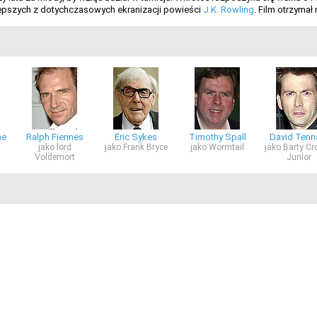
epszych z dotychczasowych ekranizacji powieści
J.K. Rowling
. Film otrzymał
ne
Ralph Fiennes
Eric Sykes
Timothy Spall
David Tenn
jako lord
jako Frank Bryce
jako Wormtail
jako Barty Cr
Voldemort
Junior