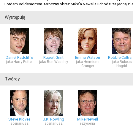
Lordem Voldemortem. Mroczny obraz Mike'a Newella uchodzi za jedną z l
Występują
Daniel Radcliffe
Rupert Grint
Emma Watson
Robbie Coltra
jako Harry Potter
jako Ron Weasley
jako Hermione
jako Rubeus
Granger
Hagrid
Twórcy
Steve Kloves
J.K. Rowling
Mike Newell
scenariusz
scenariusz
reżyseria