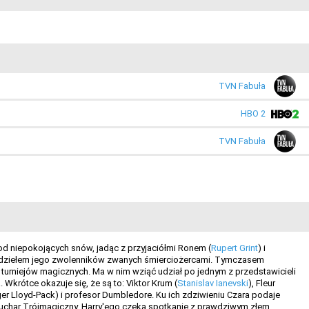
TVN Fabuła
HBO 2
TVN Fabuła
od niepokojących snów, jadąc z przyjaciółmi Ronem (
Rupert Grint
) i
n dziełem jego zwolenników zwanych śmierciożercami. Tymczasem
 turniejów magicznych. Ma w nim wziąć udział po jednym z przedstawicieli
krótce okazuje się, że są to: Viktor Krum (
Stanislav Ianevski
), Fleur
er Lloyd-Pack) i profesor Dumbledore. Ku ich zdziwieniu Czara podaje
o Puchar Trójmagiczny. Harry'ego czeka spotkanie z prawdziwym złem...