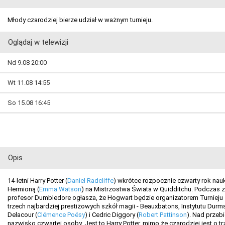
Młody czarodziej bierze udział w ważnym turnieju.
Oglądaj w telewizji
Nd 9.08 20:00
Wt 11.08 14:55
So 15.08 16:45
Opis
14-letni Harry Potter (
Daniel Radcliffe
) wkrótce rozpocznie czwarty rok nau
Hermioną (
Emma Watson
) na Mistrzostwa Świata w Quidditchu. Podczas
profesor Dumbledore ogłasza, że Hogwart będzie organizatorem Turnieju T
trzech najbardziej prestiżowych szkół magii - Beauxbatons, Instytutu Dur
Delacour (
Clémence Poésy
) i Cedric Diggory (
Robert Pattinson
). Nad przeb
nazwisko czwartej osoby. Jest to Harry Potter, mimo że czarodziej jest o t