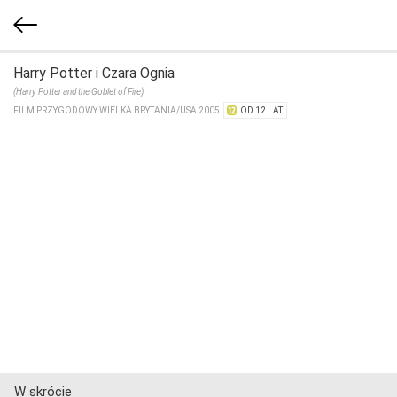
Harry Potter i Czara Ognia
(Harry Potter and the Goblet of Fire)
FILM PRZYGODOWY WIELKA BRYTANIA/​USA 2005
OD 12 LAT
W skrócie