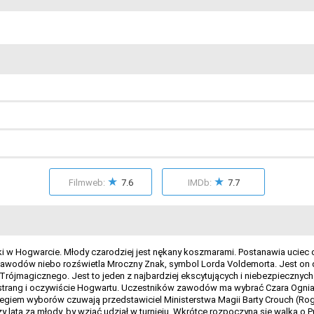
★
★
Filmweb:
7.6
IMDb:
7.7
ki w Hogwarcie. Młody czarodziej jest nękany koszmarami. Postanawia uciec 
 zawodów niebo rozświetla Mroczny Znak, symbol Lorda Voldemorta. Jest o
rójmagicznego. Jest to jeden z najbardziej ekscytujących i niebezpiecznych
mstrang i oczywiście Hogwartu. Uczestników zawodów ma wybrać Czara Ognia. W
iegiem wyborów czuwają przedstawiciel Ministerstwa Magii Barty Crouch (Rog
rzy lata za młody, by wziąć udział w turnieju. Wkrótce rozpoczyna się walka 