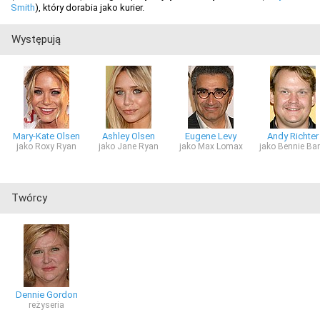
Smith
), który dorabia jako kurier.
Występują
Mary-Kate Olsen
Ashley Olsen
Eugene Levy
Andy Richter
jako Roxy Ryan
jako Jane Ryan
jako Max Lomax
jako Bennie Ba
Twórcy
Dennie Gordon
reżyseria