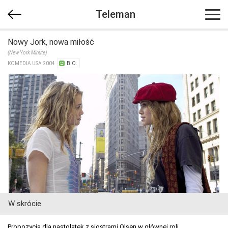
Teleman
Nowy Jork, nowa miłość
(New York Minute)
KOMEDIA USA 2004
B.O.
W skrócie
Propozycja dla nastolatek z siostrami Olsen w głównej roli.