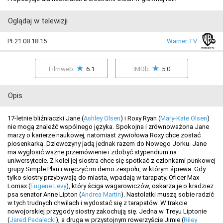
Oglądaj w telewizji
Pt 21.08 18:15
Warner TV
★
★
Filmweb:
6.1
IMDb:
5.0
Opis
17-letnie bliźniaczki Jane (
Ashley Olsen
) i Roxy Ryan (
Mary-Kate Olsen
)
nie mogą znaleźć wspólnego języka. Spokojna i zrównoważona Jane
marzy o karierze naukowej, natomiast żywiołowa Roxy chce zostać
piosenkarką. Dziewczyny jadą jednak razem do Nowego Jorku. Jane
ma wygłosić ważne przemówienie i zdobyć stypendium na
uniwersytecie. Z kolei jej siostra chce się spotkać z członkami punkowej
grupy Simple Plan i wręczyć im demo zespołu, w którym śpiewa. Gdy
tylko siostry przybywają do miasta, wpadają w tarapaty. Oficer Max
Lomax (
Eugene Levy
), który ściga wagarowiczów, oskarża je o kradzież
psa senator Anne Lipton (
Andrea Martin
). Nastolatki muszą sobie radzić
w tych trudnych chwilach i wydostać się z tarapatów. W trakcie
nowojorskiej przygody siostry zakochują się. Jedna w Treyu Liptonie
(
Jared Padalecki
), a druga w przystojnym rowerzyście Jimie (
Riley