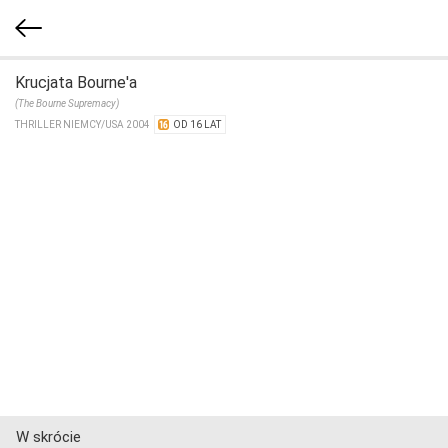
Krucjata Bourne'a
(The Bourne Supremacy)
THRILLER NIEMCY/​USA 2004
OD 16 LAT
W skrócie