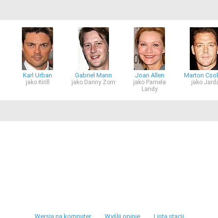
Karl Urban
Gabriel Mann
Joan Allen
Marton Cso
jako Kirill
jako Danny Zorn
jako Pamela
jako Jard
Landy
Wersja na komputer
Wyślij opinię
Lista stacji