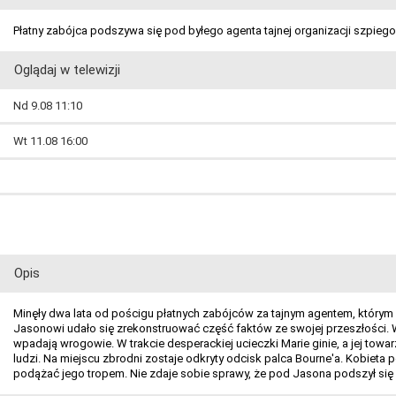
Płatny zabójca podszywa się pod byłego agenta tajnej organizacji szpiego
Oglądaj w telewizji
Nd 9.08 11:10
Wt 11.08 16:00
Opis
Minęły dwa lata od pościgu płatnych zabójców za tajnym agentem, którym s
Jasonowi udało się zrekonstruować część faktów ze swojej przeszłości. W
wpadają wrogowie. W trakcie desperackiej ucieczki Marie ginie, a jej tow
ludzi. Na miejscu zbrodni zostaje odkryty odcisk palca Bourne'a. Kobieta 
podążać jego tropem. Nie zdaje sobie sprawy, że pod Jasona podszył się 