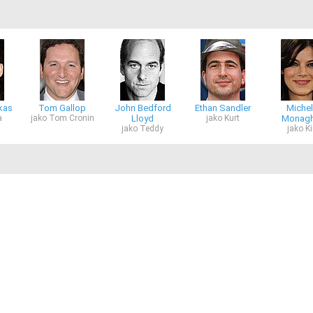
kas
Tom Gallop
John Bedford
Ethan Sandler
Michel
a
jako Tom Cronin
Lloyd
jako Kurt
Monag
jako Teddy
jako K