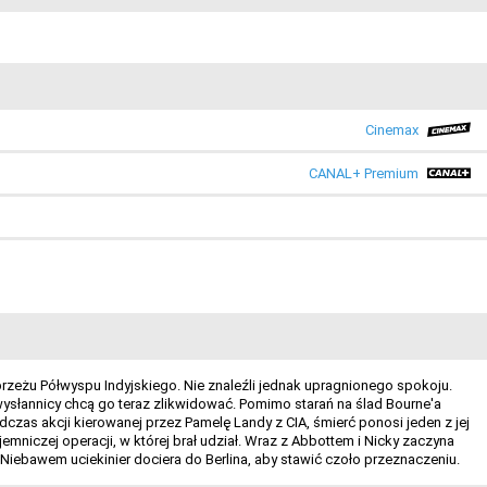
Cinemax
CANAL+ Premium
brzeżu Półwyspu Indyjskiego. Nie znaleźli jednak upragnionego spokoju.
wysłannicy chcą go teraz zlikwidować. Pomimo starań na ślad Bourne'a
czas akcji kierowanej przez Pamelę Landy z CIA, śmierć ponosi jeden z jej
mniczej operacji, w której brał udział. Wraz z Abbottem i Nicky zaczyna
iebawem uciekinier dociera do Berlina, aby stawić czoło przeznaczeniu.