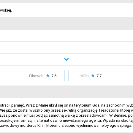
wskiej.
★
★
Filmweb:
7.6
IMDb:
7.7
tracił pamięć. Wraz z Marie ukrył się on na terytorium Goa, na zachodnim wy
ie już, że został wyszkolony przez sekretną organizację Treadstone, której 
arzysz ponownie musi podjąć samotną walkę z prześladowcami. W Berlinie, pod
poszukuje informacji na temat dawno niewidzianego agenta. Wpada na ślad taje
zawodowy morderca Kirill, któremu zlecono wyeliminowanie byłego szpiega. N