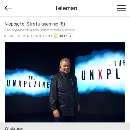
Teleman
Niepojęte: Strefa tajemnic (8)
(The UnXplained with William Shatner: Incredible Survivors)
SERIAL DOKUMENTALNY USA 2019
OD 12 LAT
W skrócie