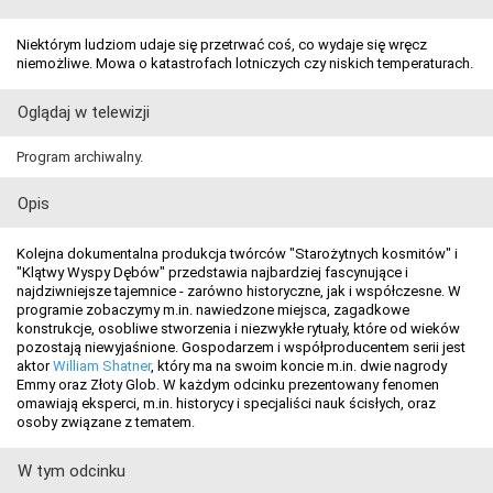
Niektórym ludziom udaje się przetrwać coś, co wydaje się wręcz
niemożliwe. Mowa o katastrofach lotniczych czy niskich temperaturach.
Oglądaj w telewizji
Program archiwalny.
Opis
Kolejna dokumentalna produkcja twórców "Starożytnych kosmitów" i
"Klątwy Wyspy Dębów" przedstawia najbardziej fascynujące i
najdziwniejsze tajemnice - zarówno historyczne, jak i współczesne. W
programie zobaczymy m.in. nawiedzone miejsca, zagadkowe
konstrukcje, osobliwe stworzenia i niezwykłe rytuały, które od wieków
pozostają niewyjaśnione. Gospodarzem i współproducentem serii jest
aktor
William Shatner
, który ma na swoim koncie m.in. dwie nagrody
Emmy oraz Złoty Glob. W każdym odcinku prezentowany fenomen
omawiają eksperci, m.in. historycy i specjaliści nauk ścisłych, oraz
osoby związane z tematem.
W tym odcinku