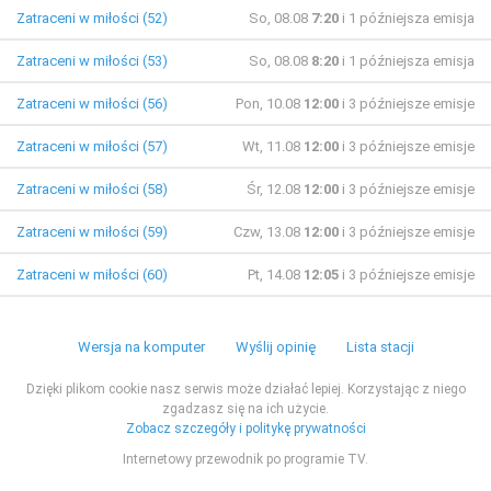
Zatraceni w miłości (52)
So, 08.08
7:20
i 1 późniejsza emisja
Zatraceni w miłości (53)
So, 08.08
8:20
i 1 późniejsza emisja
Zatraceni w miłości (56)
Pon, 10.08
12:00
i 3 późniejsze emisje
Zatraceni w miłości (57)
Wt, 11.08
12:00
i 3 późniejsze emisje
Zatraceni w miłości (58)
Śr, 12.08
12:00
i 3 późniejsze emisje
Zatraceni w miłości (59)
Czw, 13.08
12:00
i 3 późniejsze emisje
Zatraceni w miłości (60)
Pt, 14.08
12:05
i 3 późniejsze emisje
Wersja na komputer
Wyślij opinię
Lista stacji
Dzięki plikom cookie nasz serwis może działać lepiej. Korzystając z niego
zgadzasz się na ich użycie.
Zobacz szczegóły i politykę prywatności
Internetowy przewodnik po programie TV.