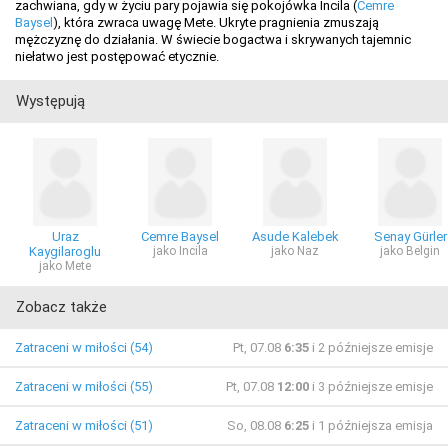
zachwiana, gdy w życiu pary pojawia się pokojówka Incila (
Cemre
Baysel
), która zwraca uwagę Mete. Ukryte pragnienia zmuszają
mężczyznę do działania. W świecie bogactwa i skrywanych tajemnic
niełatwo jest postępować etycznie.
Występują
Uraz
Cemre Baysel
Asude Kalebek
Senay Gürler
Kaygilaroglu
jako Incila
jako Naz
jako Belgin
jako Mete
Zobacz także
Zatraceni w miłości (54)
Pt, 07.08
6:35
i 2 późniejsze emisje
Zatraceni w miłości (55)
Pt, 07.08
12:00
i 3 późniejsze emisje
Zatraceni w miłości (51)
So, 08.08
6:25
i 1 późniejsza emisja