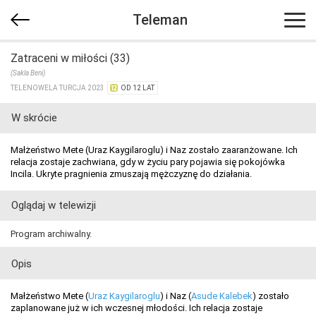
Teleman
Zatraceni w miłości (33)
(Sakla Beni)
TELENOWELA TURCJA 2023
OD 12 LAT
W skrócie
Małżeństwo Mete (Uraz Kaygilaroglu) i Naz zostało zaaranżowane. Ich
relacja zostaje zachwiana, gdy w życiu pary pojawia się pokojówka
Incila. Ukryte pragnienia zmuszają mężczyznę do działania.
Oglądaj w telewizji
Program archiwalny.
Opis
Małżeństwo Mete (
Uraz Kaygilaroglu
) i Naz (
Asude Kalebek
) zostało
zaplanowane już w ich wczesnej młodości. Ich relacja zostaje