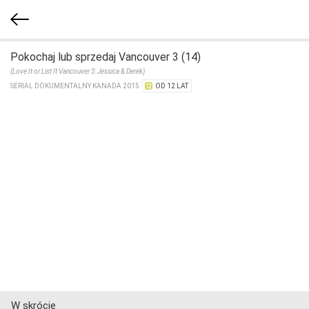
Pokochaj lub sprzedaj Vancouver 3 (14)
(Love It or List It Vancouver 3: Jessica & Derek)
SERIAL DOKUMENTALNY KANADA 2015
OD 12 LAT
W skrócie