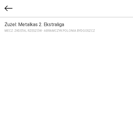
Żużel: Metalkas 2. Ekstraliga
MECZ: ZKS STAL RZESZÓW - ABRAMCZYK POLONIA BYDGOSZCZ