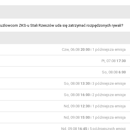
 żużlowcom ZKS-u Stali Rzeszów uda się zatrzymać rozpędzonych rywali?
Czw, 06.08
20:00
i 1 późniejsza emisja
Pt, 07.08
17:30
So, 08.08
6:00
So, 08.08
13:30
i 3 późniejsze emisje
So, 08.08
16:00
i 2 późniejsze emisje
Nd, 09.08
12:30
i 1 późniejsza emisja
Nd, 09.08
15:00
i 1 późniejsza emisja
Nd, 09.08
16:45
i 5 późniejszych emisji