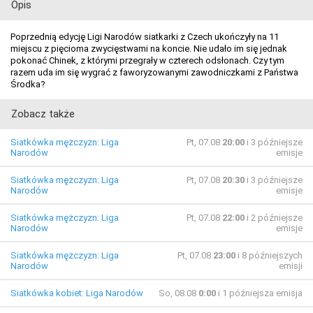
Opis
Poprzednią edycję Ligi Narodów siatkarki z Czech ukończyły na 11
miejscu z pięcioma zwycięstwami na koncie. Nie udało im się jednak
pokonać Chinek, z którymi przegrały w czterech odsłonach. Czy tym
razem uda im się wygrać z faworyzowanymi zawodniczkami z Państwa
Środka?
Zobacz także
Siatkówka mężczyzn: Liga
Pt, 07.08
20:00
i 3 późniejsze
Narodów
emisje
Siatkówka mężczyzn: Liga
Pt, 07.08
20:30
i 3 późniejsze
Narodów
emisje
Siatkówka mężczyzn: Liga
Pt, 07.08
22:00
i 2 późniejsze
Narodów
emisje
Siatkówka mężczyzn: Liga
Pt, 07.08
23:00
i 8 późniejszych
Narodów
emisji
Siatkówka kobiet: Liga Narodów
So, 08.08
0:00
i 1 późniejsza emisja