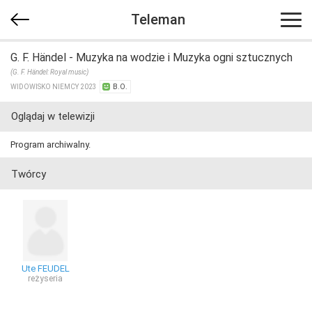
Teleman
G. F. Händel - Muzyka na wodzie i Muzyka ogni sztucznych
(G. F. Händel: Royal music)
WIDOWISKO NIEMCY 2023
B.O.
Oglądaj w telewizji
Program archiwalny.
Twórcy
Ute FEUDEL
reżyseria