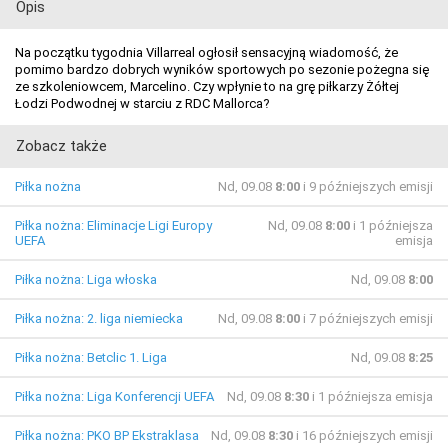
Opis
Na początku tygodnia Villarreal ogłosił sensacyjną wiadomość, że
pomimo bardzo dobrych wyników sportowych po sezonie pożegna się
ze szkoleniowcem, Marcelino. Czy wpłynie to na grę piłkarzy Żółtej
Łodzi Podwodnej w starciu z RDC Mallorca?
Zobacz także
Piłka nożna
Nd, 09.08
8:00
i 9 późniejszych emisji
Piłka nożna: Eliminacje Ligi Europy
Nd, 09.08
8:00
i 1 późniejsza
UEFA
emisja
Piłka nożna: Liga włoska
Nd, 09.08
8:00
Piłka nożna: 2. liga niemiecka
Nd, 09.08
8:00
i 7 późniejszych emisji
Piłka nożna: Betclic 1. Liga
Nd, 09.08
8:25
Piłka nożna: Liga Konferencji UEFA
Nd, 09.08
8:30
i 1 późniejsza emisja
Piłka nożna: PKO BP Ekstraklasa
Nd, 09.08
8:30
i 16 późniejszych emisji