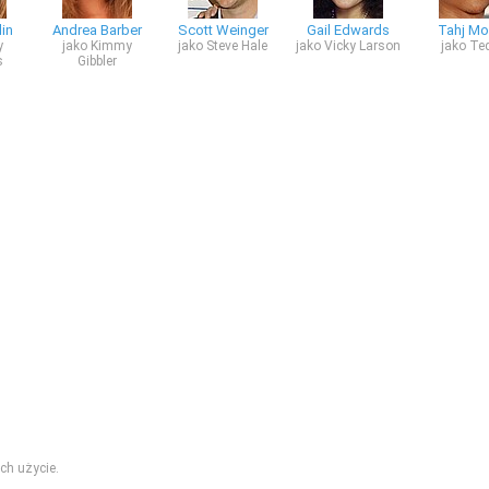
in
Andrea Barber
Scott Weinger
Gail Edwards
Tahj Mo
y
jako Kimmy
jako Steve Hale
jako Vicky Larson
jako Te
s
Gibbler
ch użycie.