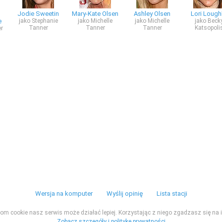
Jodie Sweetin
Mary-Kate Olsen
Ashley Olsen
Lori Loughl
e
jako Stephanie
jako Michelle
jako Michelle
jako Beck
Tanner
Tanner
Tanner
Katsopoli
er
Wersja na komputer
Wyślij opinię
Lista stacji
ikom cookie nasz serwis może działać lepiej. Korzystając z niego zgadzasz się na i
Zobacz szczegóły i politykę prywatności