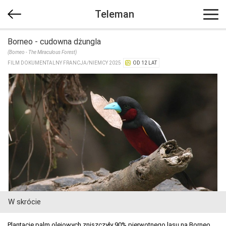
Teleman
Borneo - cudowna dżungla
(Borneo - The Miraculous Forest)
FILM DOKUMENTALNY FRANCJA/​NIEMCY 2025
OD 12 LAT
W skrócie
Plantacje palm olejowych zniszczyły 90% pierwotnego lasu na Borneo.