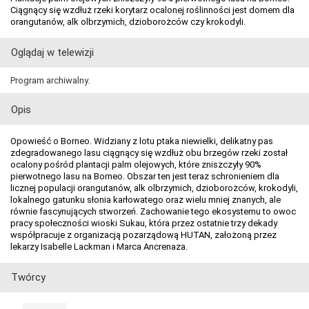
Ciągnący się wzdłuż rzeki korytarz ocalonej roślinności jest domem dla
orangutanów, alk olbrzymich, dzioborożców czy krokodyli.
Oglądaj w telewizji
Program archiwalny.
Opis
Opowieść o Borneo. Widziany z lotu ptaka niewielki, delikatny pas
zdegradowanego lasu ciągnący się wzdłuż obu brzegów rzeki został
ocalony pośród plantacji palm olejowych, które zniszczyły 90%
pierwotnego lasu na Borneo. Obszar ten jest teraz schronieniem dla
licznej populacji orangutanów, alk olbrzymich, dzioborożców, krokodyli,
lokalnego gatunku słonia karłowatego oraz wielu mniej znanych, ale
równie fascynujących stworzeń. Zachowanie tego ekosystemu to owoc
pracy społeczności wioski Sukau, która przez ostatnie trzy dekady
współpracuje z organizacją pozarządową HUTAN, założoną przez
lekarzy Isabelle Lackman i Marca Ancrenaza.
Twórcy