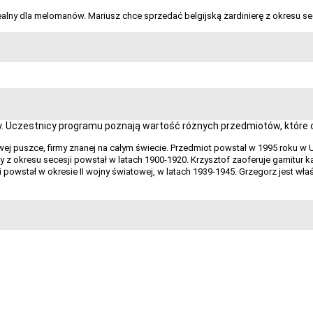
ealny dla melomanów. Mariusz chce sprzedać belgijską żardinierę z okresu sec
 Uczestnicy programu poznają wartość różnych przedmiotów, które ok
wej puszce, firmy znanej na całym świecie. Przedmiot powstał w 1995 roku w 
y z okresu secesji powstał w latach 1900-1920. Krzysztof zaoferuje garnitur
powstał w okresie II wojny światowej, w latach 1939-1945. Grzegorz jest wła