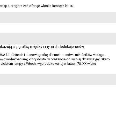
esji. Grzegorz zaś oferuje włoską lampę z lat 70.
azują się gratką między innymi dla kolekcjonerów.
USA lub Chinach i stanowi gratkę dla melomanów i miłośników vintage.
 kawowo-herbaciany, który dostał w prezencie od swojej dziewczyny. Skarb
ścicielem lampy z Włoch, wyprodukowanej w latach 70. XX wieku i