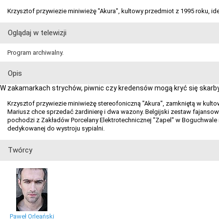
Krzysztof przywiezie miniwieżę "Akura", kultowy przedmiot z 1995 roku, id
Oglądaj w telewizji
Program archiwalny.
Opis
W zakamarkach strychów, piwnic czy kredensów mogą kryć się skarby.
Krzysztof przywiezie miniwieżę stereofoniczną "Akura", zamkniętą w kulto
Mariusz chce sprzedać żardinierę i dwa wazony. Belgijski zestaw fajansow
pochodzi z Zakładów Porcelany Elektrotechnicznej "Zapel" w Boguchwale i 
dedykowanej do wystroju sypialni.
Twórcy
Paweł Orleański